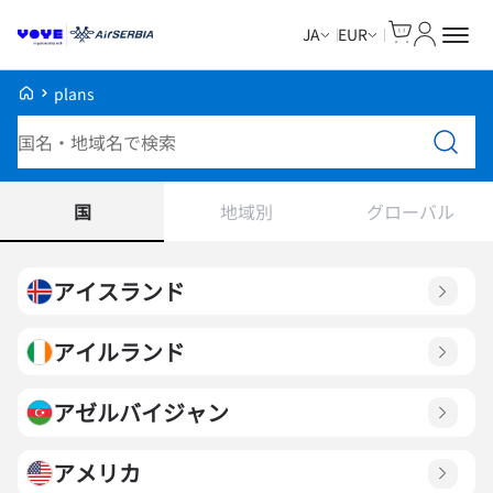
Cart
マイアカ
JA
EUR
Voye Homepage
plans
プランを検索
国
地域別
グローバル
アイスランド
アイルランド
アゼルバイジャン
アメリカ