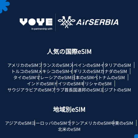
人気の国際eSIM
アメリカのeSIM
フランスのeSIM
スペインのeSIM
イタリアのeSIM
トルコのeSIM
メキシコのeSIM
イギリスのeSIM
カナダのeSIM
タイのeSIM
マレーシアのeSIM
日本のeSIM
ベトナムのeSIM
インドのeSIM
ドイツのeSIM
ギリシャのeSIM
サウジアラビアのeSIM
アラブ首長国連邦のeSIM
エジプトのeSIM
地域別eSIM
アジアのeSIM
ヨーロッパのeSIM
ラテンアメリカのeSIM
中東のeSIM
北米のeSIM