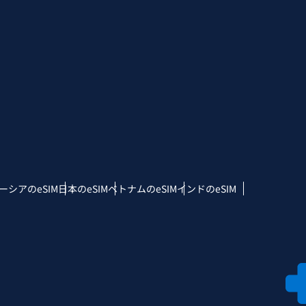
ーシアのeSIM
日本のeSIM
ベトナムのeSIM
インドのeSIM