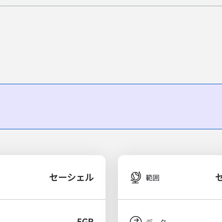
セーシェル
範囲
5GB
タ
データ