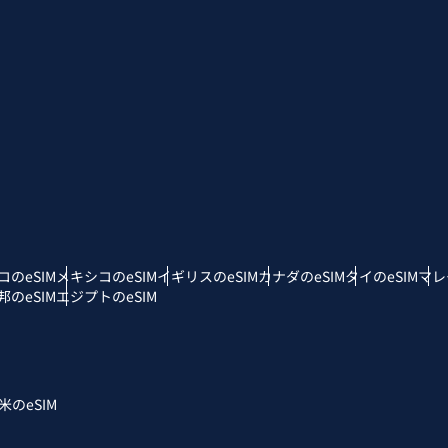
 - 日本円
EUR - ユーロ
rançais
العربية
 - タイ・バーツ
PHP - フィリピン・ペソ
繁體中文
עברית
R - インドネシア・ルピア
AUD - 豪ドル
日本語
한국어
 - カナダドル
GBP - ポンド
コのeSIM
メキシコのeSIM
イギリスのeSIM
カナダのeSIM
タイのeSIM
マレ
olski
Português
のeSIM
エジプトのeSIM
D - アラブ首長国連邦ディルハム
ILS - イスラエル新シェケル
рпски
Türkçe
F - スイス・フラン
NZD - ニュージーランド・ドル
米のeSIM