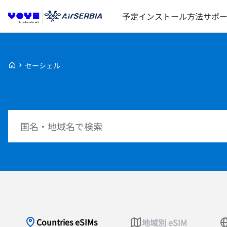
予定
インストール方法
サポ
Voye Homepage
セーシェル
プランを検索
Countries eSIMs
地域別 eSIM