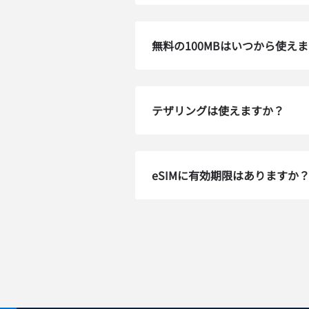
To get
techn
activa
無料の100MBはいつから使え
that y
can e
メー
テザリングは使えますか？
通
言
通貨
eSIMに有効期限はありますか
USD
E
SG
D