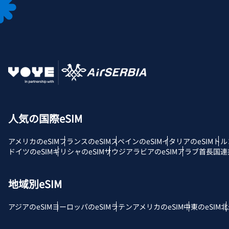
JPY
F
THB
ID
人気の国際eSIM
CAD
アメリカのeSIM
フランスのeSIM
スペインのeSIM
イタリアのeSIM
トル
P
ドイツのeSIM
ギリシャのeSIM
サウジアラビアのeSIM
アラブ首長国連邦
AE
地域別eSIM
с
CH
アジアのeSIM
ヨーロッパのeSIM
ラテンアメリカのeSIM
中東のeSIM
北