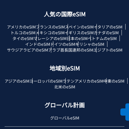
人気の国際eSIM
アメリカのeSIM
フランスのeSIM
スペインのeSIM
イタリアのeSIM
トルコのeSIM
メキシコのeSIM
イギリスのeSIM
カナダのeSIM
タイのeSIM
マレーシアのeSIM
日本のeSIM
ベトナムのeSIM
インドのeSIM
ドイツのeSIM
ギリシャのeSIM
サウジアラビアのeSIM
アラブ首長国連邦のeSIM
エジプトのeSIM
地域別eSIM
アジアのeSIM
ヨーロッパのeSIM
ラテンアメリカのeSIM
中東のeSIM
北米のeSIM
グローバル計画
グローバルeSIM