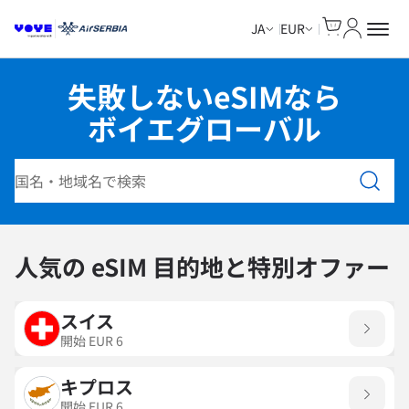
Cart
マイアカ
JA
EUR
失敗しないeSIMなら
ボイエグローバル
プランを検索
人気の eSIM 目的地と特別オファー
スイス
開始
EUR
6
キプロス
開始
EUR
6