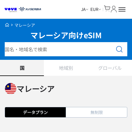
Cart
マイアカ
JA
EUR
Voye Homepage
マレーシア
マレーシア向けeSIM
プランを検索
国
地域別
グローバル
マレーシア
データプラン
無制限