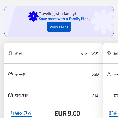
Traveling with family?
Save more with a Family Plan.
View Plans
マレーシア
範囲
範
5GB
データ
デ
7 日
有効期間
有
EUR
9.00
詳細を見る
詳細