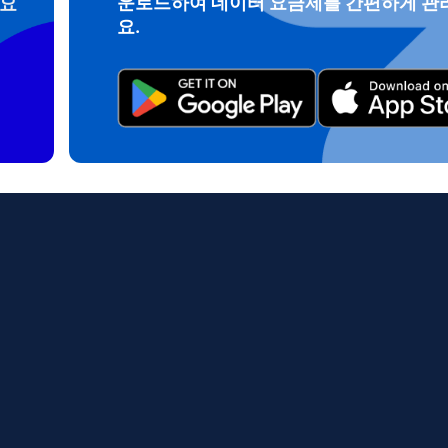
운로드하여 데이터 요금제를 간편하게 관
려요
繁體中文
עברית
요.
 - 인도네시아 루피아
AUD - 오스트레일리아 달러
日本語
한국어
 - 캐나다 달러
GBP - 파운드 스털링
olski
Português
 - 아랍에미리트 디르함
ILS - 이스라엘 신 셰켈
рпски
Türkçe
 - 스위스 프랑
NZD - 뉴질랜드 달러
 - 세르비아 디나르