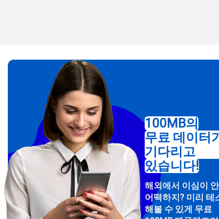
이메
통화
언어
통화 
USD
100MB의
E
무료 데이터
SGD
기다리고
D
있습니다!
JPY
해외에서 이심이 
F
어떡하지? 미리 테
THB
해볼 수 있게 무료