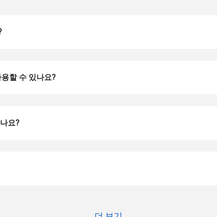
?
 사용할 수 있나요?
하나요?
로그인 또는 회원가입
do I get my eSim?
계정을 계속 이용하거나 몇 초 만에 새로 만드세요.
 your eSIM, start by checking if your device supports eSIM techn
contact your mobile carrier to request an eSIM activation. They w
e you with a QR code or activation details that you can scan or 
r device settings. Once activated, you can enjoy the benefits of 
t needing a physical SIM card!
또는 이메일로 계속하기
더 보기