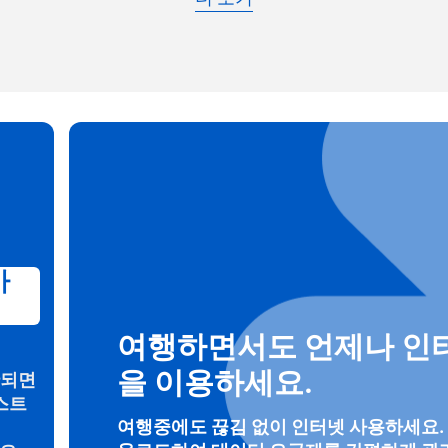
일
 선택:
OTP 전송
 선택:
검색
 - 미국 달러
KRW - 한국 원화
nglish
Español
가
 - 싱가포르 달러
TWD - 신타이비
eutsch
简体中文
여행하면서도 언제나 인
 - 일본 엔화
EUR - 유로
을 이용하세요.
안되면
rançais
العربية
스트
 - 태국 밧
PHP - 필리핀 페소
여행중에도 끊김 없이 인터넷 사용하세요.