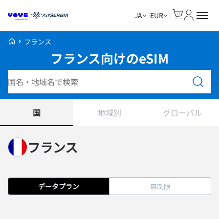
Cart
マイアカ
JA
EUR
Voye Homepage
フランス
フランス向けのeSIM
プランを検索
国
地域別
グローバル
フランス
データプラン
無制限