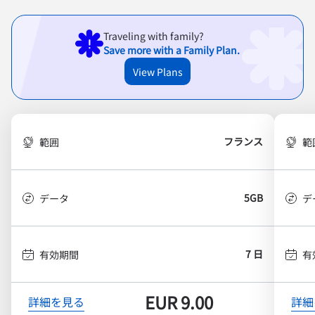
Traveling with family?
Save more with a Family Plan.
View Plans
フランス
範囲
範
5GB
データ
デ
7 日
有効期間
有
EUR
9.00
詳細を見る
詳細