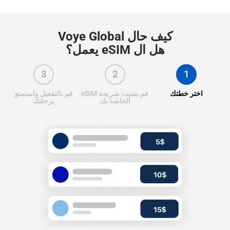
كيف حال Voye Global
هل ال eSIM يعمل؟
3
2
1
اختر خطتك
قم بتثبيت شريحة eSIM
قم بالتفعيل واستمتع
الخاصة بك
برحلتك