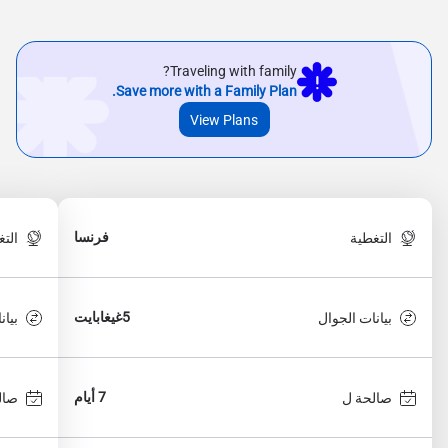
Traveling with family?
Save more with a Family Plan.
View Plans
فرنسا
التغطية
الت
5غيغابايت
بيانات الجوال
بيان
7 أيام
صالحة ل
صال