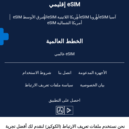
eSIM إقليمي
آسيا eSIM
أوروبا eSIM
أمريكا اللاتينية eSIM
الشرق الأوسط eSIM
أمريكا الشمالية eSIM
الخطط العالمية
eSIM عالمي
الأجهزة المدعومة
اتصل بنا
شروط الاستخدام
بيان الخصوصية
سياسة ملفات تعريف الارتباط
احصل على التطبيق
نحن نستخدم ملفات تعريف الارتباط (الكوكيز) لنقدم لك أفضل تجربة
ابقوا متابعين