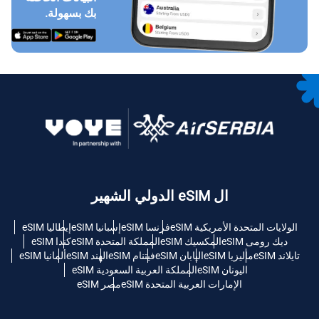
بك بسهولة.
ال eSIM الدولي الشهير
الولايات المتحدة الأمريكية eSIM
فرنسا eSIM
إسبانيا eSIM
إيطاليا eSIM
ديك رومى eSIM
المكسيك eSIM
المملكة المتحدة eSIM
كندا eSIM
تايلاند eSIM
ماليزيا eSIM
اليابان eSIM
فيتنام eSIM
الهند eSIM
ألمانيا eSIM
اليونان eSIM
المملكة العربية السعودية eSIM
الإمارات العربية المتحدة eSIM
مصر eSIM