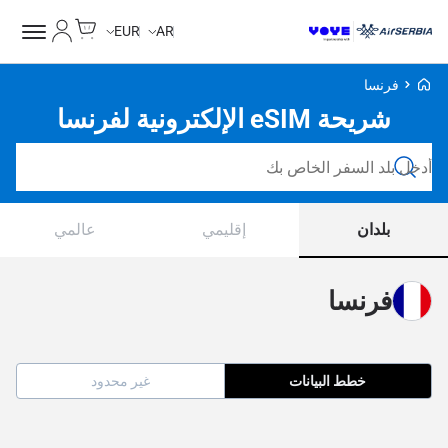
Cart
حسابي
EUR
AR
Voye Homepage
فرنسا
شريحة eSIM الإلكترونية لفرنسا
ابحث عن خطط
بلدان
إقليمي
عالمي
فرنسا
خطط البيانات
غير محدود