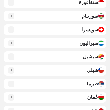
سنغافورة
سورينام
سويسرا
سيراليون
سيشيل
شيلي
صربيا
عُمان