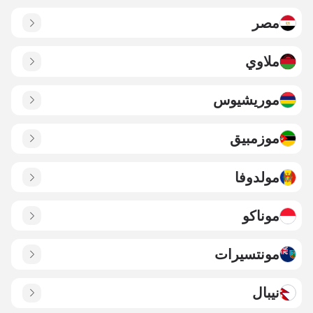
مصر
ملاوي
موريشيوس
موزمبيق
مولدوفا
موناكو
مونتسيرات
نيبال