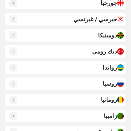
جورجيا
جيرسي / غيرنسي
دومينيكا
ديك رومى
رواندا
روسيا
رومانيا
زامبيا