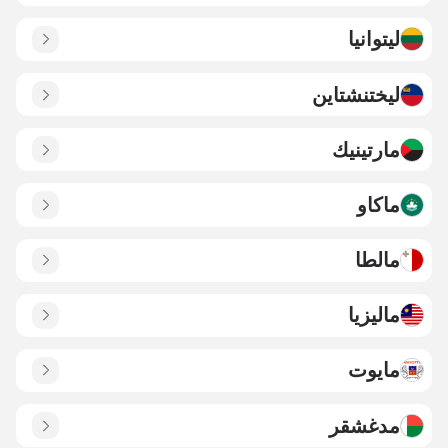
ليتوانيا
ليختنشتاين
مارتينيك
ماكاو
مالطا
ماليزيا
مايوت
مدغشقر