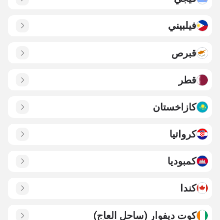
فيلبيني
قبرص
قطر
كازاخستان
كرواتيا
كمبوديا
كندا
كوت ديفوار (ساحل العاج)