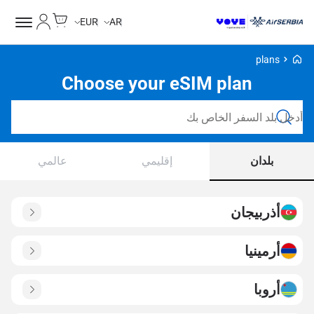
Cart
حسابي
EUR
AR
Voye Homepage
plans
Choose your eSIM plan
ابحث عن خطط
بلدان
إقليمي
عالمي
أذربيجان
أرمينيا
أروبا