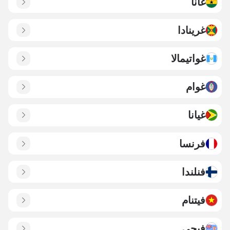
غانا
غرينادا
غواتيمالا
غوام
غيانا
فرنسا
فنلندا
فيتنام
فيجي