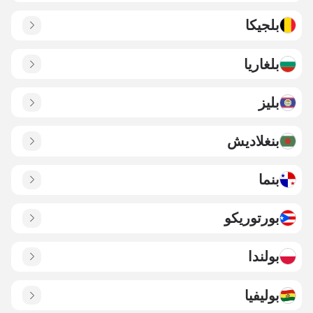
بلجيكا
بلغاريا
بليز
بنغلاديش
بنما
بورتوريكو
بولندا
بوليفيا