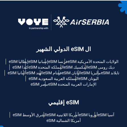
ال eSIM الدولي الشهير
الولايات المتحدة الأمريكية eSIM
فرنسا eSIM
إسبانيا eSIM
إيطاليا eSIM
ديك رومى eSIM
المكسيك eSIM
المملكة المتحدة eSIM
كندا eSIM
تايلاند eSIM
ماليزيا eSIM
اليابان eSIM
فيتنام eSIM
الهند eSIM
ألمانيا eSIM
اليونان eSIM
المملكة العربية السعودية eSIM
الإمارات العربية المتحدة eSIM
مصر eSIM
eSIM إقليمي
آسيا eSIM
أوروبا eSIM
أمريكا اللاتينية eSIM
الشرق الأوسط eSIM
أمريكا الشمالية eSIM