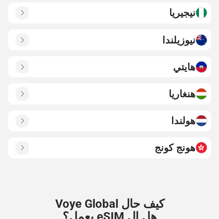
نيجيريا
نيوزيلندا
هايتي
هنغاريا
هولندا
هونج كونج
كيف حال Voye Global
هل ال eSIM يعمل؟