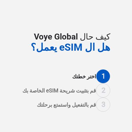
كيف حال Voye Global
هل ال eSIM يعمل؟
1
اختر خطتك
2
قم بتثبيت شريحة eSIM الخاصة بك
3
قم بالتفعيل واستمتع برحلتك