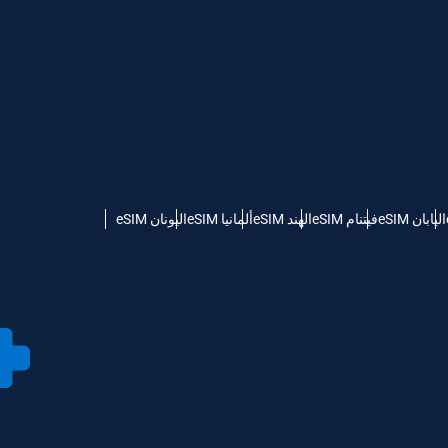
اليابان eSIM
فيتنام eSIM
الهند eSIM
ألمانيا eSIM
اليونان eSIM