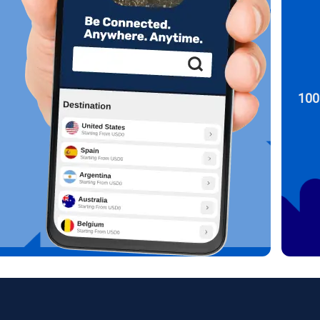
KRW - وون كوريا الجنوبية
Español
Engli
اختبر خطتك اليوم مع 100
TWD - دولار تايواني جديد
简体中文
Deuts
EUR - يورو
França
العربية
PHP - البيزو الفلبيني
繁體中
עברית
AUD - دولار استرالي
한국어
日本
GBP - جنيه استرليني