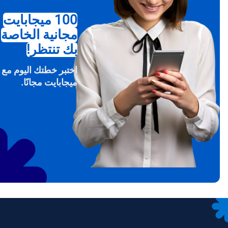
100 ميجابايت
مجانية الخاصة
USD - دولار امريكي (الولايات المتحدة).
بك تنتظر!
sh
SGD - الدولار السنغافوري
ميجابايت مجانًا.
ch
JPY - ين ياباني
is
THB - البات التايلندي
文
IDR - الروبية الاندونيسية
語
CAD - دولار كندي