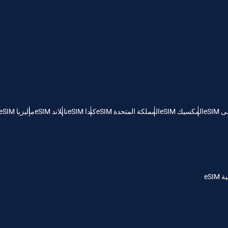
Português
Pols
ILS - شيكل إسرائيلي جديد
Türkçe
српс
NZD - دولار نيوزيلندي
eSI
المكسيك eSIM
المملكة المتحدة eSIM
كندا eSIM
تايلاند eSIM
ماليزيا eSIM
eSI