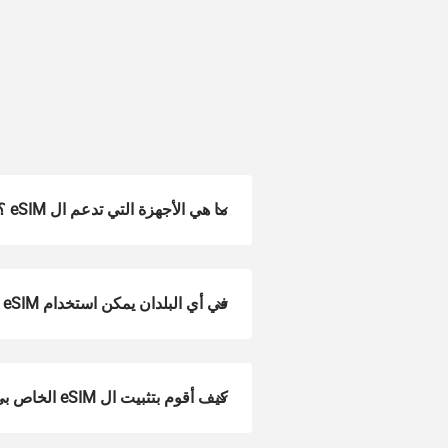
ما هي الأجهزة التي تدعم ال eSIM ؟
في أي البلدان يمكن استخدام Voye eSIM؟
كيف أقوم بتثبيت ال eSIM الخاص بي على جهازي؟