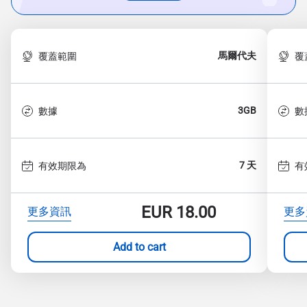
馬爾代夫
覆蓋範圍
覆
3GB
數據
數
7 天
有效期限為
有
EUR
18.00
更多資訊
更多
Add to cart