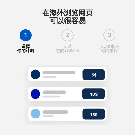
在海外浏览网页
可以很容易
1
2
3
選擇
安裝
激活&享受
你的計劃
您的 eSIM 卡
你的旅行