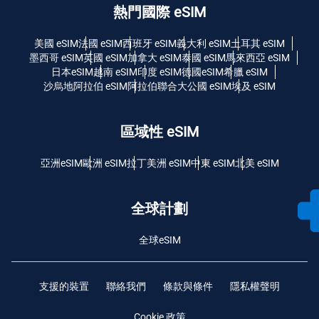
熱門國際 eSIM
美國 eSIM
法國 eSIM
西班牙 eSIM
義大利 eSIM
土耳其 eSIM
墨西哥 eSIM
英國 eSIM
加拿大 eSIM
泰國 eSIM
馬來西亞 eSIM
日本eSIM
越南 eSIM
印度 eSIM
德國eSIM
希臘 eSIM
沙烏地阿拉伯 eSIM
阿拉伯聯合大公國 eSIM
埃及 eSIM
區域性 eSIM
亞洲eSIM
歐洲 eSIM
拉丁美洲 eSIM
中東 eSIM
北美 eSIM
全球計劃
全球eSIM
支援的裝置
聯絡我們
條款與條件
隱私權聲明
Cookie 政策