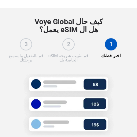
كيف حال Voye Global
هل ال eSIM يعمل؟
3
2
1
اختر خطتك
قم بتثبيت شريحة eSIM
قم بالتفعيل واستمتع
الخاصة بك
برحلتك