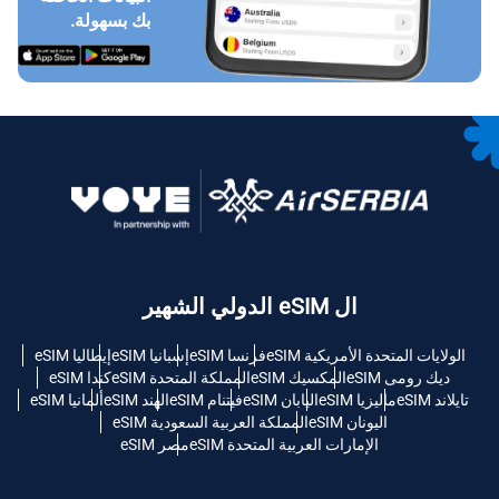
بك بسهولة.
ال eSIM الدولي الشهير
الولايات المتحدة الأمريكية eSIM
فرنسا eSIM
إسبانيا eSIM
إيطاليا eSIM
ديك رومى eSIM
المكسيك eSIM
المملكة المتحدة eSIM
كندا eSIM
تايلاند eSIM
ماليزيا eSIM
اليابان eSIM
فيتنام eSIM
الهند eSIM
ألمانيا eSIM
اليونان eSIM
المملكة العربية السعودية eSIM
الإمارات العربية المتحدة eSIM
مصر eSIM