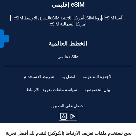
eSIM إقليمي
آسيا eSIM
أوروبا eSIM
أمريكا اللاتينية eSIM
الشرق الأوسط eSIM
أمريكا الشمالية eSIM
الخطط العالمية
eSIM عالمي
الأجهزة المدعومة
اتصل بنا
شروط الاستخدام
بيان الخصوصية
سياسة ملفات تعريف الارتباط
احصل على التطبيق
نحن نستخدم ملفات تعريف الارتباط (الكوكيز) لنقدم لك أفضل تجربة
ابقوا متابعين