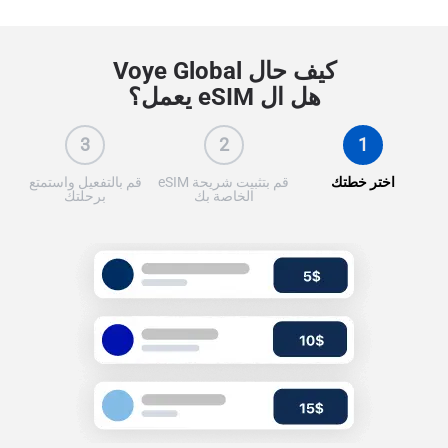
كيف حال Voye Global
هل ال eSIM يعمل؟
3
2
1
اختر خطتك
قم بتثبيت شريحة eSIM
قم بالتفعيل واستمتع
الخاصة بك
برحلتك