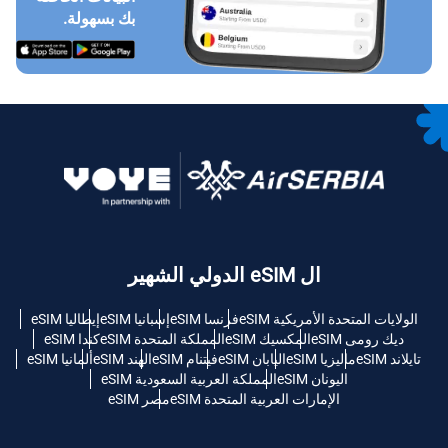
بك بسهولة.
ال eSIM الدولي الشهير
الولايات المتحدة الأمريكية eSIM
فرنسا eSIM
إسبانيا eSIM
إيطاليا eSIM
ديك رومى eSIM
المكسيك eSIM
المملكة المتحدة eSIM
كندا eSIM
تايلاند eSIM
ماليزيا eSIM
اليابان eSIM
فيتنام eSIM
الهند eSIM
ألمانيا eSIM
اليونان eSIM
المملكة العربية السعودية eSIM
الإمارات العربية المتحدة eSIM
مصر eSIM