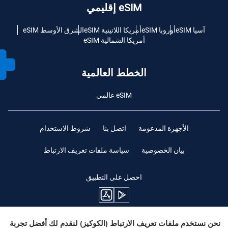
eSIM إقليمي
آسيا eSIM
أوروبا eSIM
أمريكا اللاتينية eSIM
الشرق الأوسط eSIM
أمريكا الشمالية eSIM
الخطط العالمية
eSIM عالمي
الأجهزة المدعومة
اتصل بنا
شروط الاستخدام
بيان الخصوصية
سياسة ملفات تعريف الارتباط
احصل على التطبيق
نحن نستخدم ملفات تعريف الارتباط (الكوكيز) لنقدم لك أفضل تجربة
ابقوا متابعين