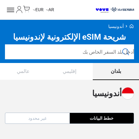
Cart
حسابي
EUR
AR
Voye Homepage
أندونيسيا
شريحة eSIM الإلكترونية لإندونيسيا
ابحث عن خطط
بلدان
إقليمي
عالمي
أندونيسيا
خطط البيانات
غير محدود