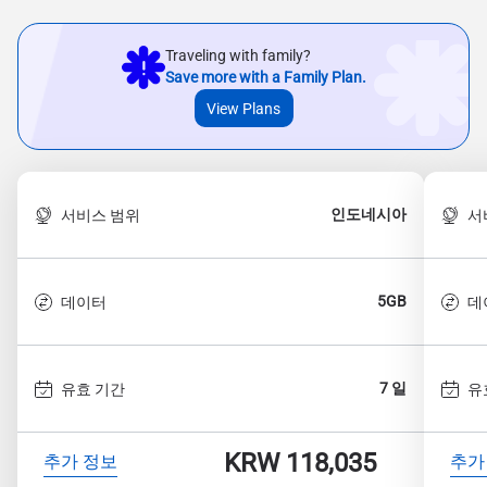
Traveling with family?
Save more with a Family Plan.
View Plans
인도네시아
서비스 범위
서
5GB
데이터
데
7 일
유효 기간
유
KRW 118,035
추가 정보
추가