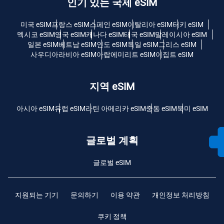
인기 있는 국제 eSIM
미국 eSIM
프랑스 eSIM
스페인 eSIM
이탈리아 eSIM
터키 eSIM
멕시코 eSIM
영국 eSIM
캐나다 eSIM
태국 eSIM
말레이시아 eSIM
일본 eSIM
베트남 eSIM
인도 eSIM
독일 eSIM
그리스 eSIM
사우디아라비아 eSIM
아랍에미리트 eSIM
이집트 eSIM
지역 eSIM
아시아 eSIM
유럽 ​​eSIM
라틴 아메리카 eSIM
중동 eSIM
북미 eSIM
글로벌 계획
글로벌 eSIM
지원되는 기기
문의하기
이용 약관
개인정보 처리방침
쿠키 정책