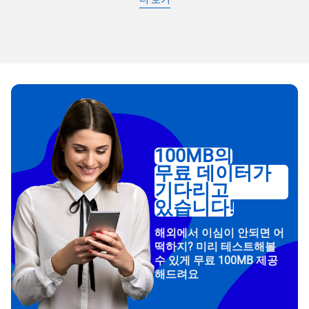
100MB의
무료 데이터가
기다리고
있습니다!
해외에서 이심이 안되면 어
떡하지? 미리 테스트해볼
수 있게 무료 100MB 제공
해드려요