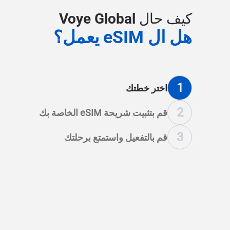
كيف حال Voye Global
هل ال eSIM يعمل؟
1
اختر خطتك
2
قم بتثبيت شريحة eSIM الخاصة بك
3
قم بالتفعيل واستمتع برحلتك