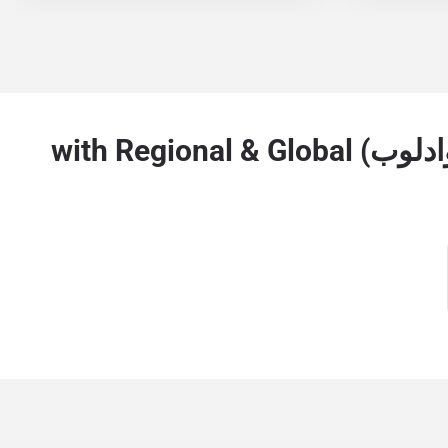
Stay Connected Beyond سانت لويس مارتن وسانت مارتن. بارث (جوادلوب) with Regional & Global