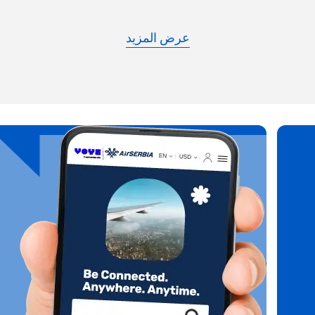
your device settings. Once activated, you can enjoy the benefits 
without needing a physical SI
أو تابع باستخدام البريد الإلكتروني
عرض المزيد
الإلكتروني
لعملة
النافذة
إرسال رمز التحقق
اللغة:
النافذة
ن العملة
KRW - وون كوريا الجنوبية
Español
Engli
TWD - دولار تايواني جديد
简体中文
Deuts
EUR - يورو
França
العربية