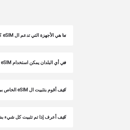
ما هي الأجهزة التي تدعم ال eSIM ؟
في أي البلدان يمكن استخدام Voye eSIM؟
كيف أقوم بتثبيت ال eSIM الخاص بي على جهازي؟
إغلاق 
eSim?
nology.
كيف أعرف إذا تم تثبيت كل شيء 
ey will
r enter