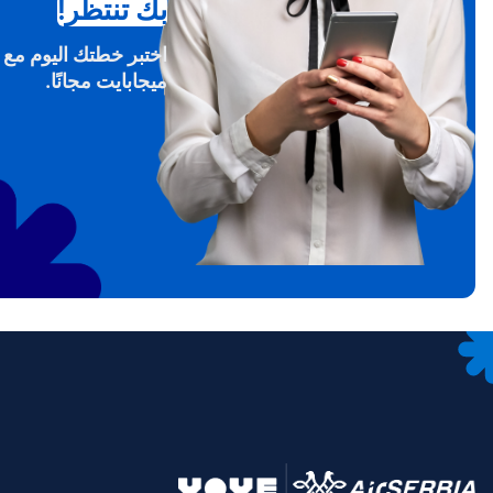
بك تنتظر!
THB - البات التايلندي
文
ميجابايت مجانًا.
IDR - الروبية الاندونيسية
語
CAD - دولار كندي
ki
AED - درهم الإمارات العربية المتحدة
ки
CHF - فرنك سويسري
RSD - دينار صربي