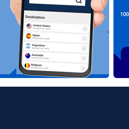
PHP - البيزو الفلبيني
اختبر خطتك اليوم مع 100
繁體中
עברית
AUD - دولار استرالي
한국어
日本
GBP - جنيه استرليني
Português
Pols
ILS - شيكل إسرائيلي جديد
Türkçe
српс
NZD - دولار نيوزيلندي