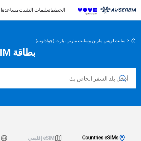
الخطط
تعليمات التثبيت
مساعدة
ا
Voye Homepage
سانت لويس مارتن وسانت مارتن. بارث (جوادلوب)
بطاقة eSIM لـ St-Martin-And-St-Barth-Guadeloupe
ابحث عن خطط
Countries eSIMs
eSIM إقليمي
ا