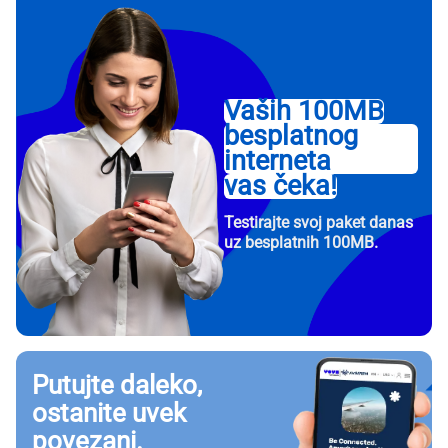
Vaših 100MB
besplatnog
interneta
vas čeka!
Testirajte svoj paket danas
uz besplatnih 100MB.
Putujte daleko,
ostanite uvek
povezani.