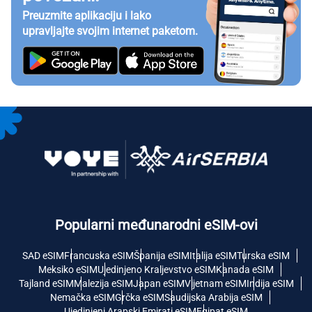
Preuzmite aplikaciju i lako
upravljajte svojim internet paketom.
Popularni međunarodni eSIM-ovi
SAD eSIM
Francuska eSIM
Španija eSIM
Italija eSIM
Turska eSIM
Meksiko eSIM
Ujedinjeno Kraljevstvo eSIM
Kanada eSIM
Tajland eSIM
Malezija eSIM
Japan eSIM
Vijetnam eSIM
Indija eSIM
Nemačka eSIM
Grčka eSIM
Saudijska Arabija eSIM
Ujedinjeni Arapski Emirati eSIM
Egipat eSIM