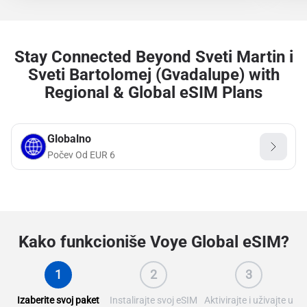
Stay Connected Beyond Sveti Martin i
Sveti Bartolomej (Gvadalupe) with
Regional & Global eSIM Plans
Globalno
Počev Od
EUR
6
Kako funkcioniše
Voye Global eSIM?
1
2
3
Izaberite svoj paket
Instalirajte svoj eSIM
Aktivirajte i uživajte u