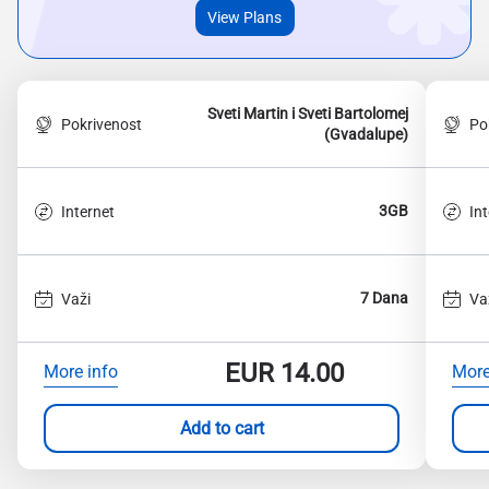
View Plans
Sveti Martin i Sveti Bartolomej
Pokrivenost
Po
(Gvadalupe)
3GB
Internet
In
7 Dana
Važi
Va
EUR
14.00
More info
More
Add to cart