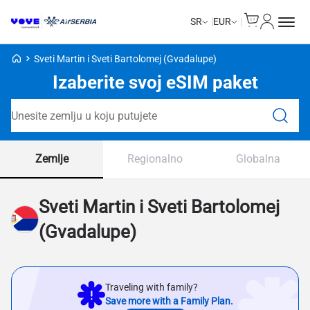
Cart
Moj nalo
SR
EUR
Voye početna stranica
Sveti Martin i Sveti Bartolomej (Gvadalupe)
Izaberite svoj eSIM paket
Pretraga paketa
Zemlje
Regionalno
Globalna
Sveti Martin i Sveti Bartolomej
(Gvadalupe)
Traveling with family?
Save more with a Family Plan.