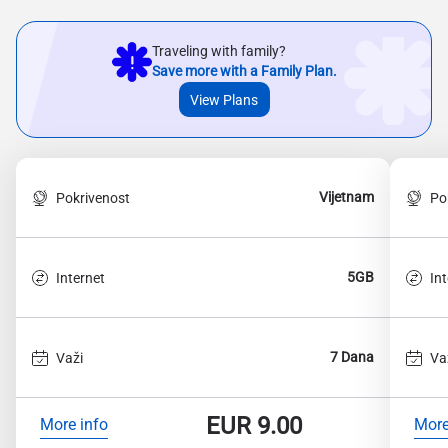
Traveling with family?
Save more with a Family Plan.
View Plans
Vijetnam
Pokrivenost
Po
5GB
Internet
In
7 Dana
Važi
Va
EUR
9.00
More info
More