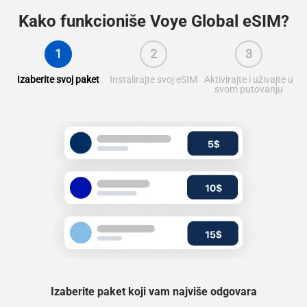
Kako funkcioniše
Voye Global eSIM?
1
2
3
Izaberite svoj paket
Instalirajte svoj eSIM
Aktivirajte i uživajte u
svom putovanju
Izaberite paket koji vam najviše odgovara