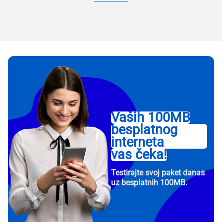
Vaših 100MB
besplatnog
interneta
vas čeka!
Testirajte svoj paket danas
uz besplatnih 100MB.