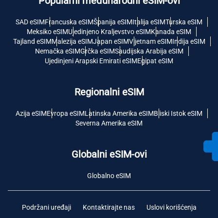
Popularni međunarodni eSIM-ovi
SAD eSIM
Francuska eSIM
Španija eSIM
Italija eSIM
Turska eSIM
Meksiko eSIM
Ujedinjeno Kraljevstvo eSIM
Kanada eSIM
Tajland eSIM
Malezija eSIM
Japan eSIM
Vijetnam eSIM
Indija eSIM
Nemačka eSIM
Grčka eSIM
Saudijska Arabija eSIM
Ujedinjeni Arapski Emirati eSIM
Egipat eSIM
Regionalni eSIM
Azija eSIM
Evropa eSIM
Latinska Amerika eSIM
Bliski Istok eSIM
Severna Amerika eSIM
Globalni eSIM-ovi
Globalno eSIM
Podržani uređaji
Kontaktirajte nas
Uslovi korišćenja