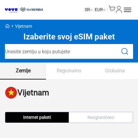
Cart
Moj nalo
SR
EUR
Voye početna stranica
Vijetnam
Izaberite svoj eSIM paket
Pretraga paketa
Zemlje
Regionalno
Globalna
Vijetnam
Internet paketi
Neograničeno