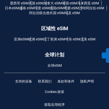
墨西哥 eSIM
英国 eSIM
加拿大 eSIM
泰国 eSIM
马来西亚 eSIM
日本eSIM
越南 eSIM
印度 eSIM
德国eSIM
希腊 eSIM
沙特阿拉伯 eSIM
阿拉伯联合酋长国 eSIM
埃及 eSIM
区域性 eSIM
亚洲eSIM
欧洲 eSIM
拉丁美洲 eSIM
中东 eSIM
北美 eSIM
全球计划
全球eSIM
支持的设备
联系我们
条款和条件
隐私声明
Cookies 政策
获取应用程序