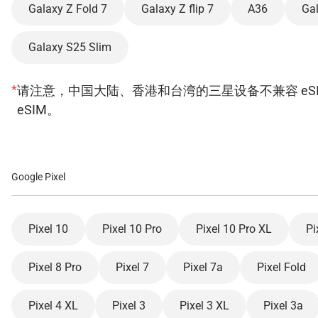
Galaxy Z Fold 7
Galaxy Z flip 7
A36
Ga
Galaxy S25 Slim
*
请注意，中国大陆、香港和台湾的三星设备不兼容 eSIM。此外，还有
eSIM。
Google Pixel
Pixel 10
Pixel 10 Pro
Pixel 10 Pro XL
Pi
Pixel 8 Pro
Pixel 7
Pixel 7a
Pixel Fold
Pixel 4 XL
Pixel 3
Pixel 3 XL
Pixel 3a