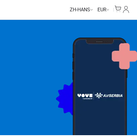
Cart
我的
ZH-HANS
EUR