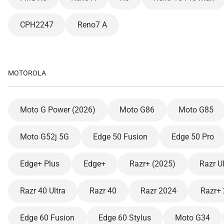
D
JPY 
CPH2247
Reno7 A
F
THB
MOTOROLA
IDR
Moto G Power (2026)
Moto G86
Moto G85
CAD
Moto G52j 5G
Edge 50 Fusion
Edge 50 Pro
P
Edge+ Plus
Edge+
Razr+ (2025)
Razr U
AED
Razr 40 Ultra
Razr 40
Razr 2024
Razr+
с
CHF
Edge 60 Fusion
Edge 60 Stylus
Moto G34