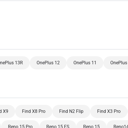
do I get my eSim?
继续访问您的账户或在几秒钟内创建一个新账户。
 your eSIM, start by checking if your device supports eSIM techn
contact your mobile carrier to request an eSIM activation. They w
e you with a QR code or activation details that you can scan or 
r device settings. Once activated, you can enjoy the benefits of 
t needing a physical SIM card!
或使用电子邮件继续
邮件
择货币：
nePlus 13R
OnePlus 12
OnePlus 11
OnePlus
发送验证码
货币
择语言：
 - 美元
KRW - 南非兰特 (R)
d X9
Find X8 Pro
Find N2 Flip
Find X3 Pro
nglish
Español
 - 新加坡元（S$）
TWD - 新台币
Reno 15 Pro
Reno 15 FS
Reno 15
Reno14