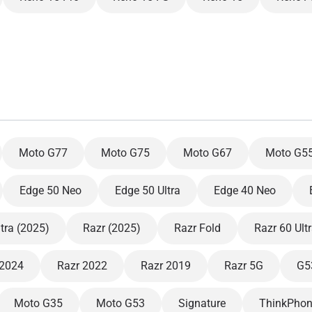
eutsch
简体中文
- 日元 (¥)
EUR - 欧元
rançais
العربية
 - 泰铢
PHP - 菲律宾比索
繁體中文
עברית
 - 印尼盾
AUD - 澳元（$）
Moto G77
Moto G75
Moto G67
Moto G5
日本語
한국어
 - 加元（$）
GBP - 英镑 (£)
Edge 50 Neo
Edge 50 Ultra
Edge 40 Neo
olski
Português
ltra (2025)
Razr (2025)
Razr Fold
Razr 60 Ult
 - 阿联酋迪拉姆
ILS - 以色列新谢克尔
 2024
Razr 2022
Razr 2019
Razr 5G
G5
рпски
Türkçe
 - 瑞士法郎
NZD - 新西兰元（$）
Moto G35
Moto G53
Signature
ThinkPhon