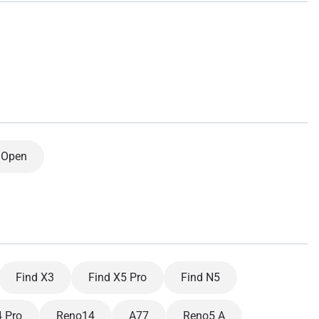
ology.
ill
enter
eSIM
关闭弹出窗口
 Open
关闭弹出窗口
Find X3
Find X5 Pro
Find N5
 Pro
Reno14
A77
Reno5 A