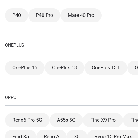
How 
To get
P40
P40 Pro
Mate 40 Pro
Then, 
provid
in you
withou
ONEPLUS
电子
选
OnePlus 15
OnePlus 13
OnePlus 13T
O
搜索
选
OPPO
USD
Reno6 Pro 5G
A55s 5G
Find X9 Pro
Fin
E
SGD
Find X5
Reno A
X8
Reno 15 Pro Max