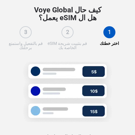
كيف حال Voye Global
هل ال eSIM يعمل؟
3
2
1
اختر خطتك
قم بتثبيت شريحة eSIM
قم بالتفعيل واستمتع
الخاصة بك
برحلتك