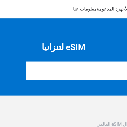
لأجهزة المدعومة
معلومات عنا
eSIM لتنزانيا
ل eSIM العالمي