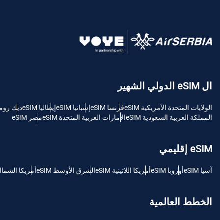
ki
AED - درهم الإمارات العربية المتحدة
ки
CHF - فرنك سويسري
ال eSIM الدولي الشهير
RSD - دينار صربي
الولايات المتحدة الأمريكية eSIM
فرنسا eSIM
إسبانيا eSIM
إيطاليا eSIM
ديك رومى M
المملكة العربية السعودية eSIM
الإمارات العربية المتحدة eSIM
مصر eSIM
eSIM إقليمي
آسيا eSIM
أوروبا eSIM
أمريكا اللاتينية eSIM
الشرق الأوسط eSIM
أمريكا الشمالية M
الخطط العالمية