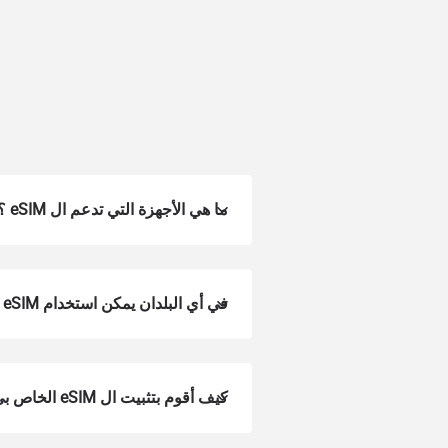
ما هي الأجهزة التي تدعم ال eSIM ؟
في أي البلدان يمكن استخدام Voye eSIM؟
كيف أقوم بتثبيت ال eSIM الخاص بي على جهازي؟