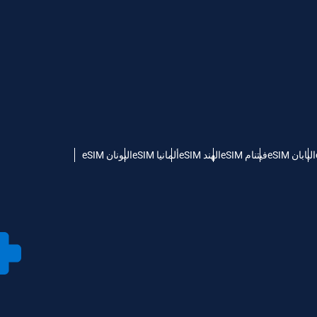
اليابان eSIM
فيتنام eSIM
الهند eSIM
ألمانيا eSIM
اليونان eSIM