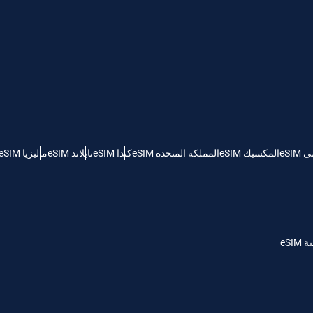
Português
Pols
ILS - شيكل إسرائيلي جديد
Türkçe
српс
NZD - دولار نيوزيلندي
eSI
المكسيك eSIM
المملكة المتحدة eSIM
كندا eSIM
تايلاند eSIM
ماليزيا eSIM
eSI