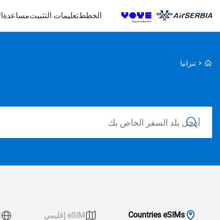
الخطط
تعليمات التثبيت
مساعدة
ا
Voye Homepage
تنزانيا
ابحث عن خطط
Countries eSIMs
eSIM إقليمي
ا