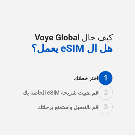
كيف حال Voye Global
هل ال eSIM يعمل؟
1
اختر خطتك
2
قم بتثبيت شريحة eSIM الخاصة بك
3
قم بالتفعيل واستمتع برحلتك