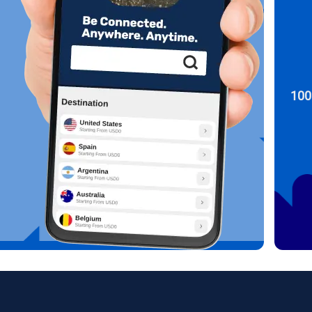
KRW - وون كوريا الجنوبية
Español
Engli
اختبر خطتك اليوم مع 100
TWD - دولار تايواني جديد
简体中文
Deuts
EUR - يورو
França
العربية
PHP - البيزو الفلبيني
繁體中
עברית
AUD - دولار استرالي
한국어
日本
GBP - جنيه استرليني