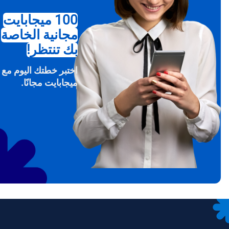
100 ميجابايت
مجانية الخاصة
USD - دولار امريكي (الولايات المتحدة).
بك تنتظر!
sh
SGD - الدولار السنغافوري
ميجابايت مجانًا.
ch
JPY - ين ياباني
is
THB - البات التايلندي
文
IDR - الروبية الاندونيسية
語
CAD - دولار كندي