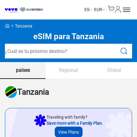
Cart
Mi Cuent
ES
EUR
Voye Homepage
Tanzania
eSIM para Tanzania
Planes de búsqueda
países
Regional
Global
Tanzania
Traveling with family?
Save more with a Family Plan.
View Plans