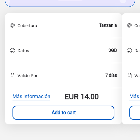
Tanzania
Cobertura
Co
3GB
Datos
Da
7 días
Válido Por
Vá
EUR
14.00
Más información
Más 
Add to cart