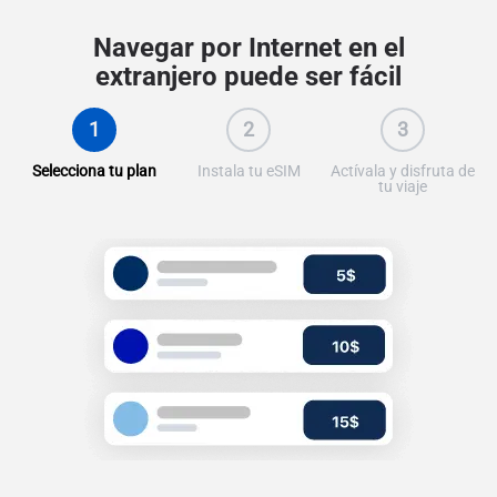
Navegar por Internet en el
extranjero puede ser fácil
1
2
3
Selecciona tu plan
Instala tu eSIM
Actívala y disfruta de
tu viaje