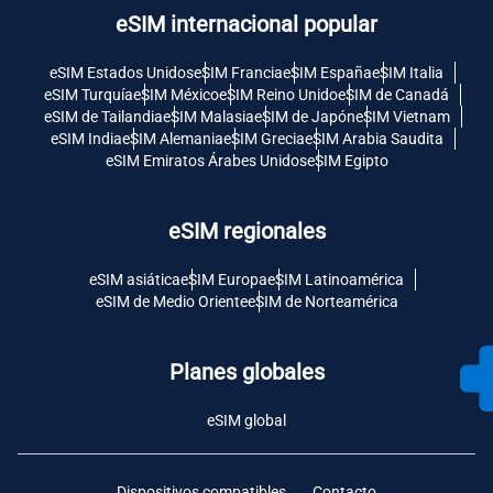
eSIM internacional popular
eSIM Estados Unidos
eSIM Francia
eSIM España
eSIM Italia
eSIM Turquía
eSIM México
eSIM Reino Unido
eSIM de Canadá
eSIM de Tailandia
eSIM Malasia
eSIM de Japón
eSIM Vietnam
eSIM India
eSIM Alemania
eSIM Grecia
eSIM Arabia Saudita
eSIM Emiratos Árabes Unidos
eSIM Egipto
eSIM regionales
eSIM asiática
eSIM Europa
eSIM Latinoamérica
eSIM de Medio Oriente
eSIM de Norteamérica
Planes globales
eSIM global
Dispositivos compatibles
Contacto