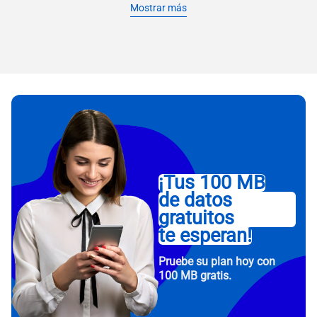
Mostrar más
¡Tus 100 MB
de datos
gratuitos
te esperan!
Pruebe su plan hoy con
100 MB gratis.