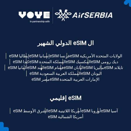
ال eSIM الدولي الشهير
الولايات المتحدة الأمريكية eSIM
فرنسا eSIM
إسبانيا eSIM
إيطاليا eSIM
ديك رومى eSIM
المكسيك eSIM
المملكة المتحدة eSIM
كندا eSIM
تايلاند eSIM
ماليزيا eSIM
اليابان eSIM
فيتنام eSIM
الهند eSIM
ألمانيا eSIM
اليونان eSIM
المملكة العربية السعودية eSIM
الإمارات العربية المتحدة eSIM
مصر eSIM
eSIM إقليمي
آسيا eSIM
أوروبا eSIM
أمريكا اللاتينية eSIM
الشرق الأوسط eSIM
أمريكا الشمالية eSIM