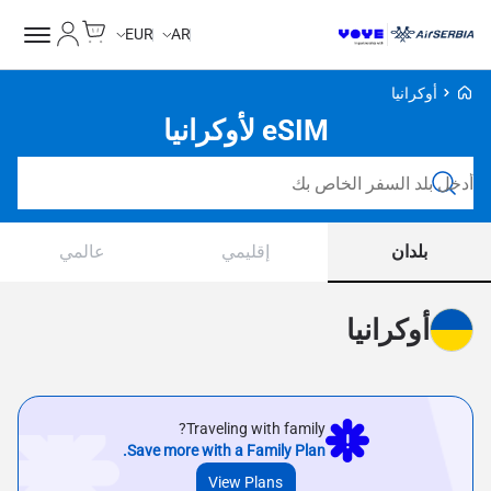
Cart
حسابي
EUR
AR
Voye Homepage
أوكرانيا
eSIM لأوكرانيا
ابحث عن خطط
بلدان
إقليمي
عالمي
أوكرانيا
Traveling with family?
Save more with a Family Plan.
View Plans