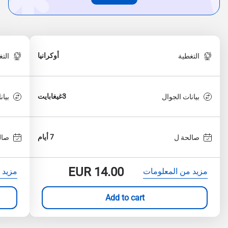
أوكرانيا
التغطية
الت
3غيغابايت
بيانات الجوال
بيان
7 أيام
صالحة ل
صال
EUR
14.00
مزيد من المعلومات
مزيد 
Add to cart