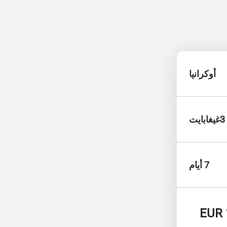
أوكرانيا
3غيغابايت
7 أيام
EUR