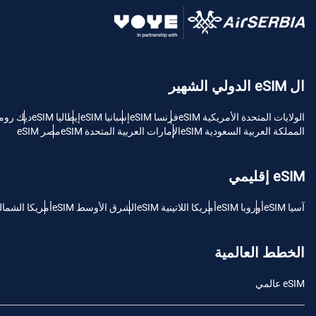
USD - دولار امريكي (الولايات المتحدة).
sh
ال eSIM الدولي الشهير
SGD - الدولار السنغافوري
الولايات المتحدة الأمريكية eSIM
فرنسا eSIM
إسبانيا eSIM
إيطاليا eSIM
ديك رومى M
ch
المملكة العربية السعودية eSIM
الإمارات العربية المتحدة eSIM
مصر eSIM
JPY - ين ياباني
is
eSIM إقليمي
THB - البات التايلندي
آسيا eSIM
أوروبا eSIM
أمريكا اللاتينية eSIM
الشرق الأوسط eSIM
أمريكا الشمالية M
文
IDR - الروبية الاندونيسية
الخطط العالمية
語
eSIM عالمي
CAD - دولار كندي