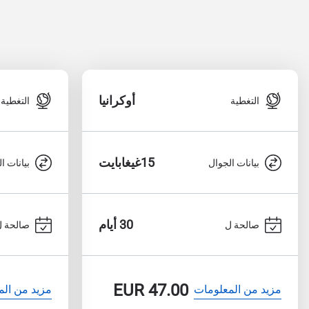
أوكرانيا
التغطية
التغطية
15غيغابايت
بيانات الجوال
بيانات ا
30 أيام
صالحة ل
صالحة ل
EUR
47.00
مزيد من المعلومات
مزيد من الم