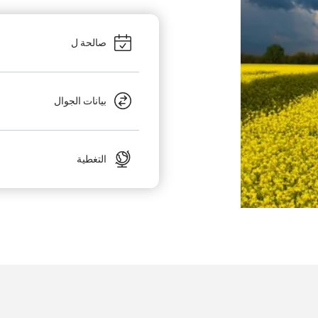
صالحة ل
بيانات الجوال
التغطية