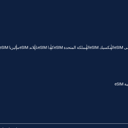
KRW - وون كوريا الجنوبية
Español
Engli
TWD - دولار تايواني جديد
eSI
المكسيك eSIM
المملكة المتحدة eSIM
كندا eSIM
تايلاند eSIM
ماليزيا eSIM
简体中文
Deuts
EUR - يورو
França
العربية
PHP - البيزو الفلبيني
eSI
繁體中
עברית
AUD - دولار استرالي
한국어
日本
GBP - جنيه استرليني