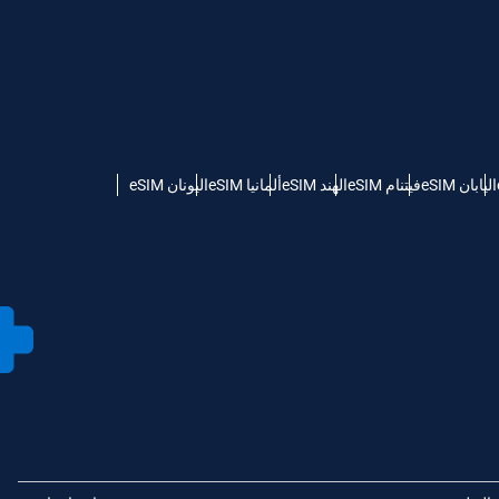
اليابان eSIM
فيتنام eSIM
الهند eSIM
ألمانيا eSIM
اليونان eSIM