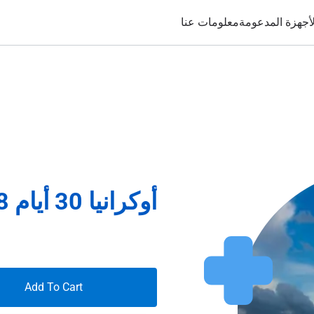
لأجهزة المدعومة
معلومات عنا
أوكرانيا 30 أيام 8غيغابايت
Add To Cart