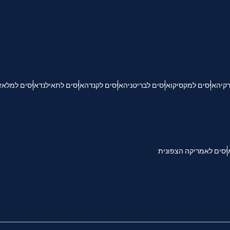
KRW - וון דרום קוריאני
Español
Engli
TWD - דולר טייוואני חדש
רקיה
איסים למקסיקו
איסים לבריטניה
איסים לקנדה
איסים לתאילנד
איסים למלאז
简体中文
Deuts
EUR - יורו
França
العربية
PHP - פזו פיליפיני
יסים לאמריקה הצפונית
繁體中
עברית
AUD - דולר אוסטרלי
한국어
日本
GBP - לירה שטרלינג