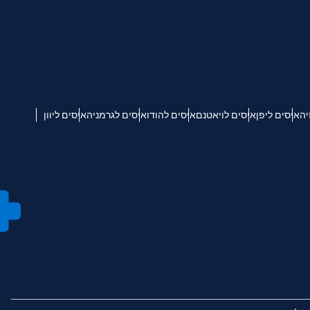
יה
איסים ליפן
איסים לויאטנם
איסים להודו
איסים לגרמניה
איסים ליוון