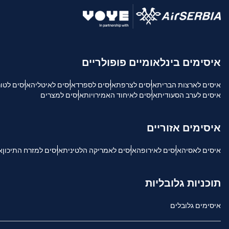
USD - דולר אמריקאי.
sh
איסימים בינלאומיים פופולריים
SGD - דולר סינגפורי
איסים לארצות הברית
איסים לצרפת
איסים לספרד
איסים לאיטליה
איסים לטו
ch
איסים לערב הסעודית
איסים לאיחוד האמירויות
איסים למצרים
JPY - ין יפני
is
איסימים אזוריים
THB - באט תאילנדי
איסים לאסיה
איסים לאירופה
איסים לאמריקה הלטינית
איסים למזרח התיכון
א
文
IDR - רופיה אינדונזית
תוכניות גלובליות
語
איסימים גלובלים
CAD - דולר קנדי