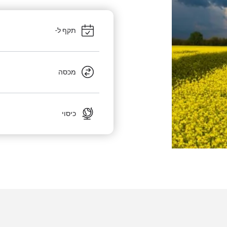
תקף ל-
מכסה
כיסוי