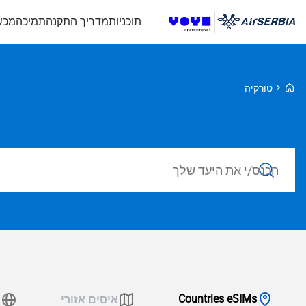
תוכניות
מדריך התקנה
תמיכה
מכש
Voye Homepage
טורקיה
חפש חבילות
Countries eSIMs
איסים אזורי
א