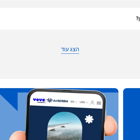
en, contact your mobile carrier to request an eSIM activation. Th
ide you with a QR code or activation details that you can scan o
?
your device settings. Once activated, you can enjoy the benefits 
without needing a physical SI
או המשיכו עם אימייל
הצג עוד
ת מטבע:
 החלונית
שליחת קוד אימות
ת שפה:
 החלונית
מטבע
KRW - וון דרום קוריאני
Español
Engli
TWD - דולר טייוואני חדש
简体中文
Deuts