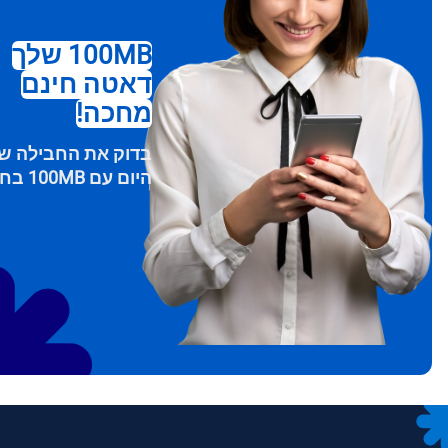
JPY - ין יפני
100MB שלך
is
דאטה חינם
THB - באט תאילנדי
מחכה!
文
בדוק את החבילה ש
IDR - רופיה אינדונזית
היום עם 100MB בחינם
語
CAD - דולר קנדי
ki
AED - דירהם איחוד האמירויות הערביות
ки
CHF - פרנק שוויצרי
RSD - דינר סרבי