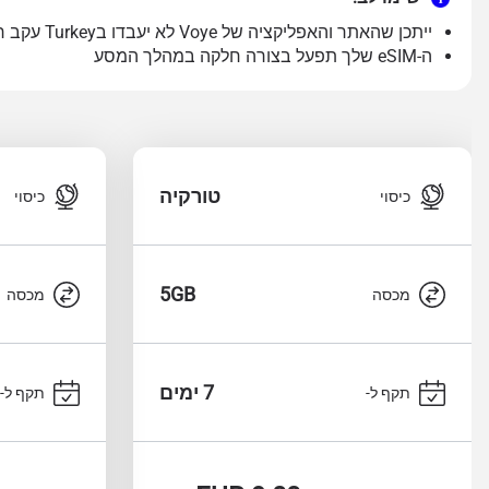
ייתכן שהאתר והאפליקציה של Voye לא יעבדו בTurkey עקב רגולציה מקומית. אנו ממליצים לרכוש תכנית גדולה יותר לפני הנסיעה שלך כדי להימנע מהטענות חוזרות
ה-eSIM שלך תפעל בצורה חלקה במהלך המסע
טורקיה
כיסוי
כיסוי
5GB
מכסה
מכסה
7 ימים
תקף ל-
תקף ל-