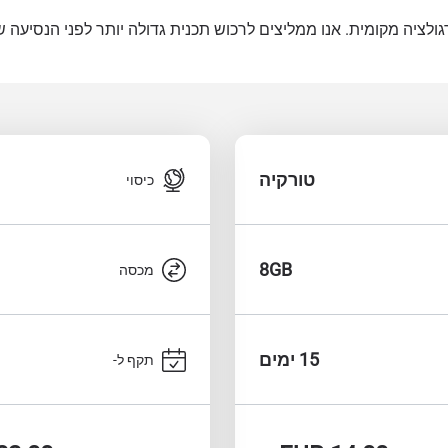
טורקיה
כיסוי
8GB
מכסה
15 ימים
תקף ל-