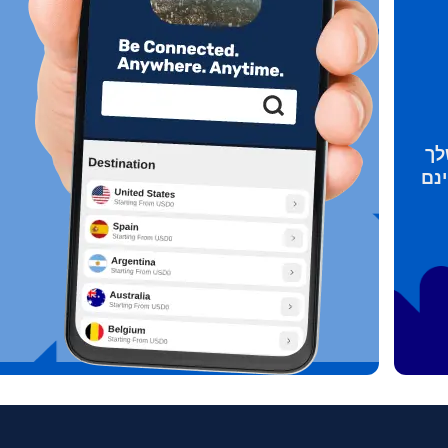
EUR - יורו
França
العربية
PHP - פזו פיליפיני
繁體中
עברית
לך
AUD - דולר אוסטרלי
한국어
日本
GBP - לירה שטרלינג
Português
Pols
ILS - שקל ישראלי חדש
Türkçe
српс
NZD - דולר ניו זילנדי