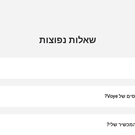
שאלות נפוצות
של Voye?
התחברות או הרשמה
 החלונית
How do I get my 
המכשיר שלי?
המשיכו לחשבון שלכם או צרו אחד תוך שניות.
t your eSIM, start by checking if your device supports eSIM tech