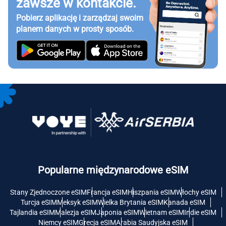
zawsze w kontakcie.
Pobierz aplikację i zarządzaj swoim
planem danych w prosty sposób.
Popularne międzynarodowe eSIM
Stany Zjednoczone eSIM
Francja eSIM
Hiszpania eSIM
Włochy eSIM
Turcja eSIM
Meksyk eSIM
Wielka Brytania eSIM
Kanada eSIM
Tajlandia eSIM
Malezja eSIM
Japonia eSIM
Wietnam eSIM
Indie eSIM
Niemcy eSIM
Grecja eSIM
Arabia Saudyjska eSIM