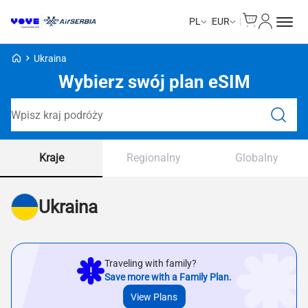
Cart
Moje kon
PL
EUR
Strona główna Voye
Ukraina
Wybierz swój plan eSIM
Wyszukaj plany
Kraje
Regionalny
Globalny
Ukraina
Traveling with family?
Save more with a Family Plan.
View Plans