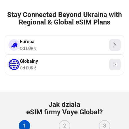
Stay Connected Beyond Ukraina with
Regional & Global eSIM Plans
Europa
Od
EUR
9
Globalny
Od
EUR
6
Jak działa
eSIM firmy Voye Global?
1
2
3