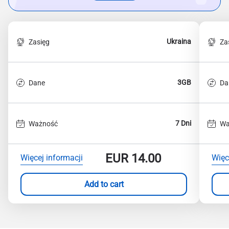
Ukraina
Zasięg
Za
3GB
Dane
Da
7 Dni
Ważność
Wa
EUR
14.00
Więcej informacji
Więc
Add to cart