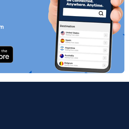
em
Zamknij wyskakujące okno
ology.
ill
enter
eSIM
Zamknij wyskakujące okno
Zamknij wyskakujące okno