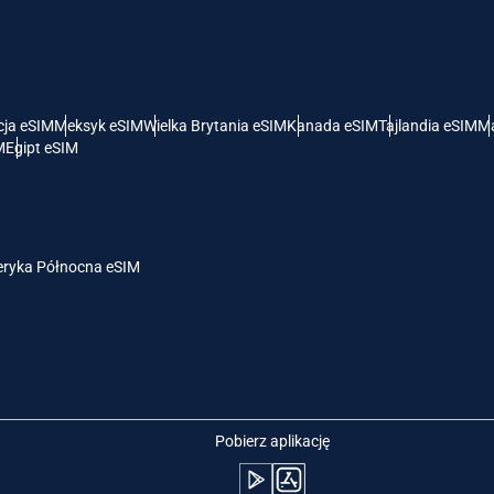
- Dolar Amerykański
KRW - Won Południowokoreański
nglish
Español
- Dolar Singapurski
TWD - Nowy Dolar Tajwański
cja eSIM
Meksyk eSIM
Wielka Brytania eSIM
Kanada eSIM
Tajlandia eSIM
Ma
M
Egipt eSIM
eutsch
简体中文
- Jen
EUR - Euro
rançais
العربية
ryka Północna eSIM
- Bat
PHP - Peso Filipińskie
繁體中文
עברית
- Rupia Indonezyjska
AUD - Dolar Australijski
日本語
한국어
- Dolar Kanadyjski
GBP - Funt Szterling
Pobierz aplikację
olski
Português