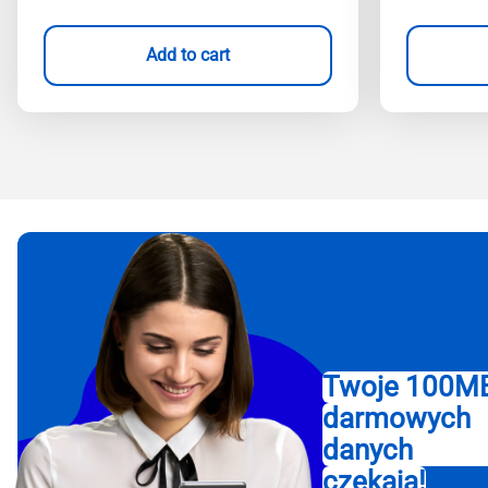
Add to cart
Twoje 100M
darmowych
danych
czekają!