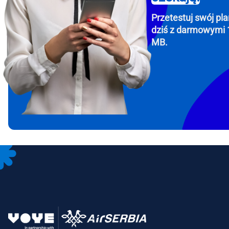
Przetestuj swój pla
dziś z darmowymi 
MB.
How 
To get
Then, 
provid
in you
withou
Emai
Wyb
Wybi
Wyszu