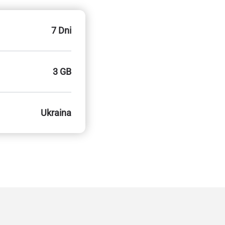
7 Dni
3 GB
Ukraina