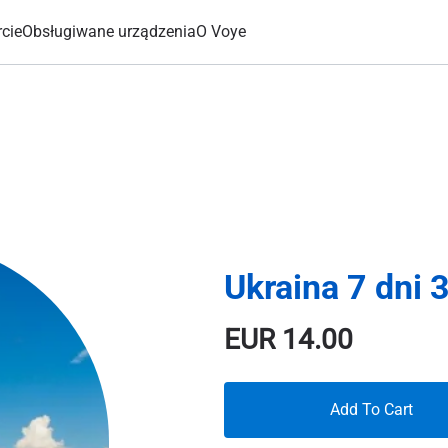
cie
Obsługiwane urządzenia
O Voye
Ukraina 7 dni 
EUR
14.00
Add To Cart