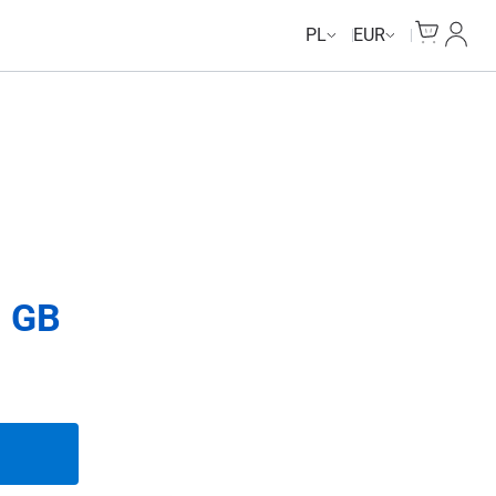
Cart
Moje 
PL
EUR
3 GB