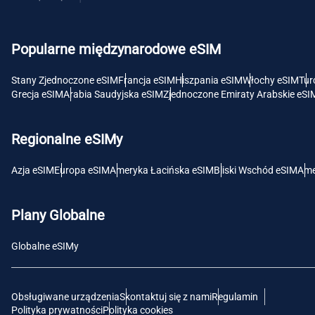
USD 
Popularne międzynarodowe eSIM
E
SGD 
Stany Zjednoczone eSIM
Francja eSIM
Hiszpania eSIM
Włochy eSIM
Tur
Grecja eSIM
Arabia Saudyjska eSIM
Zjednoczone Emiraty Arabskie eSI
D
JPY 
Regionalne eSIMy
F
Azja eSIM
Europa eSIM
Ameryka Łacińska eSIM
Bliski Wschód eSIM
Ame
THB 
Plany Globalne
IDR 
Globalne eSIMy
CAD 
Obsługiwane urządzenia
Skontaktuj się z nami
Regulamin
P
Polityka prywatności
Polityka cookies