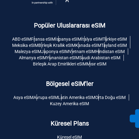
Popüler Uluslararası eSIM
ABD eSIM
Fransa eSIM
İspanya eSIM
İtalya eSIM
Türkiye eSIM
Meksika eSIM
Birleşik Krallık eSIM
Kanada eSIM
Tayland eSIM
Malezya eSIM
Japonya eSIM
Vietnam eSIM
Hindistan eSIM
Almanya eSIM
Yunanistan eSIM
Suudi Arabistan eSIM
Birleşik Arap Emirlikleri eSIM
Mısır eSIM
Bölgesel eSIM'ler
Asya eSIM
Avrupa eSIM
Latin Amerika eSIM
Orta Doğu eSIM
Kuzey Amerika eSIM
Küresel Plans
Küresel eSIM