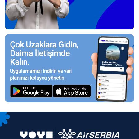
Çok Uzaklara Gidin,
Daima İletişimde
Kalın.
Uygulamamızı indirin ve veri
planınızı kolayca yönetin.