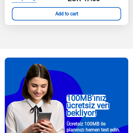
Add to cart
100MB'ınız
ücretsiz veri
bekliyor!
Ücretsiz 100MB ile
planınızı hemen test edin.