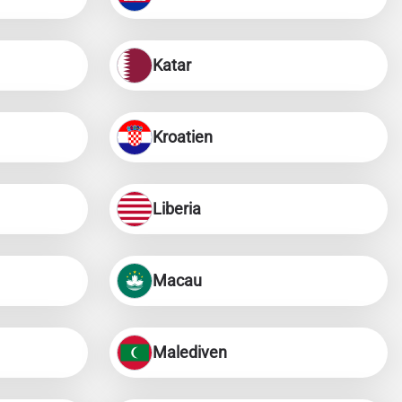
Katar
Kroatien
Liberia
Macau
Malediven