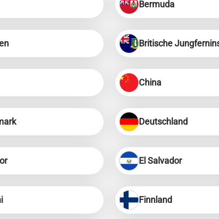
Bermuda
ien
Britische Jungfernin
China
mark
Deutschland
or
El Salvador
i
Finnland