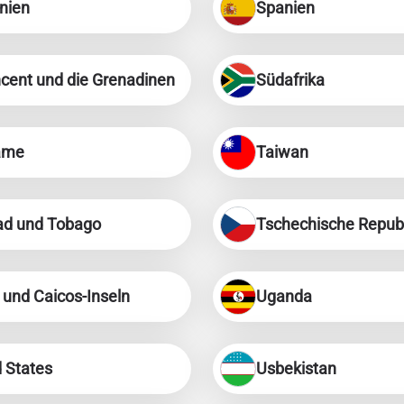
nien
Spanien
eutsch
简体中文
- Japanischer Yen
EUR - Euro
ncent und die Grenadinen
Südafrika
rançais
العربية
- Thailändischer Baht
PHP - Philippinischer Peso
ame
Taiwan
繁體中文
עברית
- Indonesische Rupiah
AUD - Australischer Dollar
dad und Tobago
Tschechische Republ
日本語
한국어
- Kanadischer Dollar
GBP - Pfund Sterling
olski
Português
 und Caicos-Inseln
Uganda
- VAE-Dirham
ILS - Israelischer Schekel
рпски
Türkçe
 States
Usbekistan
- Schweizer Franken
NZD - Neuseeland-Dollar