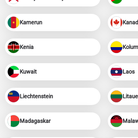
Kamerun
Kana
Kenia
Kolum
Kuwait
Laos
Liechtenstein
Litau
Madagaskar
Malaw