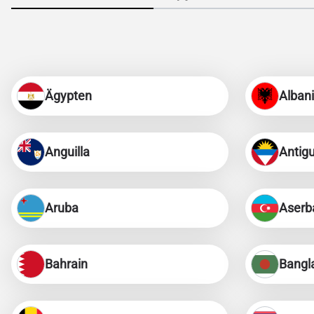
Ägypten
Alban
Anguilla
Antig
Aruba
Aserb
Bahrain
Bangl