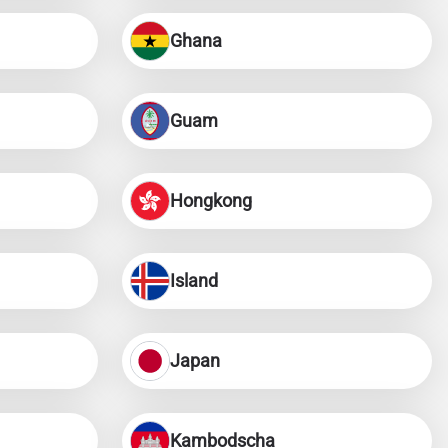
Ghana
Guam
Hongkong
Island
Japan
Kambodscha