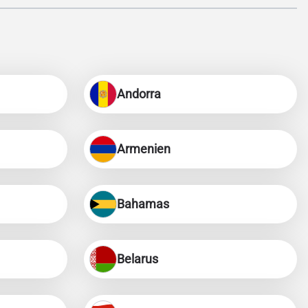
Andorra
Armenien
Bahamas
Belarus