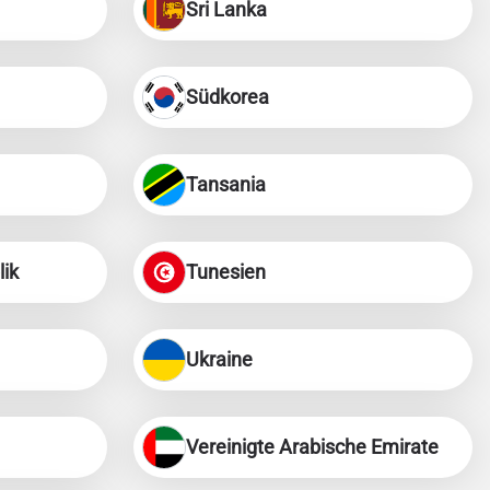
Sri Lanka
Südkorea
Tansania
ik
Tunesien
Ukraine
Vereinigte Arabische Emirate