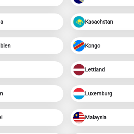
da
Kasachstan
bien
Kongo
Lettland
en
Luxemburg
i
Malaysia