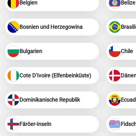
Belgien
Belize
Bosnien und Herzegowina
Brasil
Bulgarien
Chile
Cote D’Ivoire (Elfenbeinküste)
Däne
Dominikanische Republik
Ecuad
Färöer-Inseln
Fidsch