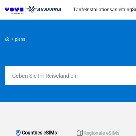
Tarife
Installationsanleitung
S
Voye Homepage
plans
Tarife durchsuchen
Countries eSIMs
Regionale eSIMs