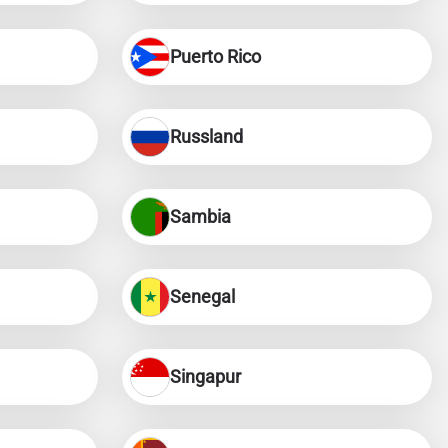
ues.
ology.
Puerto Rico
ill
enter
eSIM
Russland
Popup schließen
Sambia
Popup schließen
Senegal
Singapur