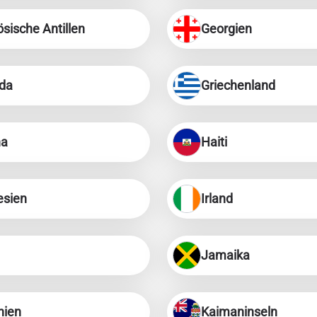
sische Antillen
Georgien
da
Griechenland
na
Haiti
esien
Irland
Jamaika
nien
Kaimaninseln