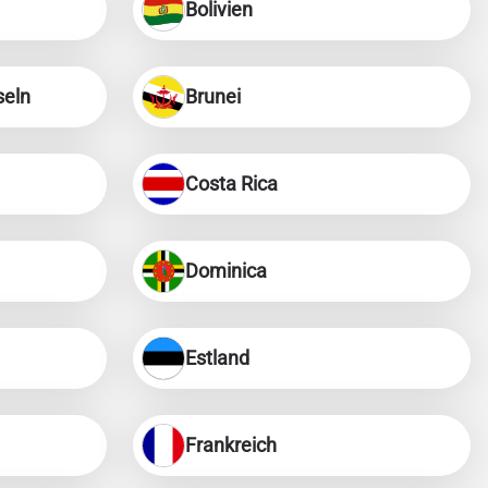
Bolivien
seln
Brunei
Costa Rica
Dominica
Estland
Frankreich