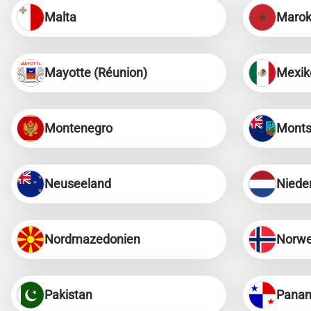
Malta
Marok
Mayotte (Réunion)
Mexik
Montenegro
Monts
Neuseeland
Niede
Nordmazedonien
Norw
Pakistan
Pana