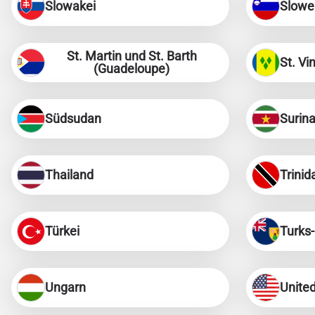
Slowakei
Slowe
D
JPY 
St. Martin und St. Barth
St. Vi
(Guadeloupe)
F
THB 
Südsudan
Surin
IDR 
Thailand
Trini
CAD 
P
Türkei
Turks-
AED 
с
Ungarn
United
CHF 