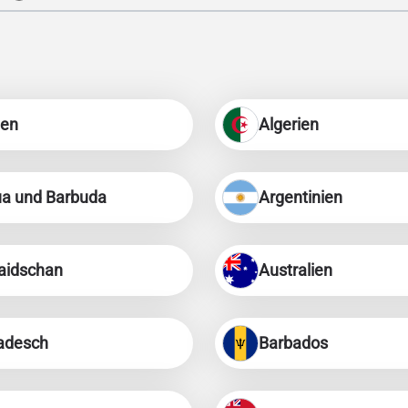
ien
Algerien
ua und Barbuda
Argentinien
aidschan
Australien
adesch
Barbados