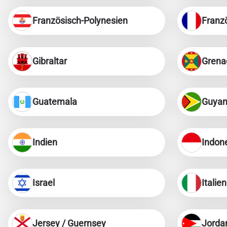
Französisch-Polynesien
Franzö
Gibraltar
Grena
Guatemala
Guya
Indien
Indon
Israel
Italien
Jersey / Guernsey
Jorda