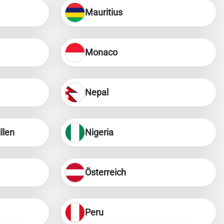
Mauritius
Monaco
Nepal
llen
Nigeria
Österreich
Peru
Popup schließen