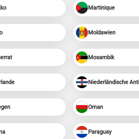
ko
Martinique
o
Moldawien
errat
Mosambik
rlande
Niederländische Anti
egen
Oman
Anmelden oder registrieren
ma
Paraguay