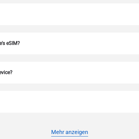
e's eSIM?
evice?
Anmelden oder registrieren
do I get my eSim?
ren Sie mit Ihrem Konto fort oder erstellen Sie in Sekundenschnelle ein ne
 your eSIM, start by checking if your device supports eSIM techn
contact your mobile carrier to request an eSIM activation. They w
e you with a QR code or activation details that you can scan or 
r device settings. Once activated, you can enjoy the benefits of 
t needing a physical SIM card!
oder mit E-Mail fortfahren
Mehr anzeigen