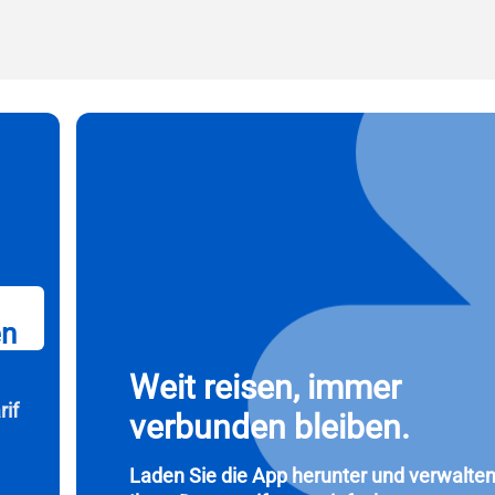
l
rung auswählen:
OTP Senden
ache auswählen:
ng suchen
 Vereinigte Staaten (US) Dollar
KRW - Südkoreanischer Won
nglish
Español
- Singapur-Dollar
TWD - Neuer Taiwan-Dollar
en
eutsch
简体中文
- Japanischer Yen
EUR - Euro
Weit reisen, immer
rif
verbunden bleiben.
rançais
العربية
- Thailändischer Baht
PHP - Philippinischer Peso
Laden Sie die App herunter und verwalten