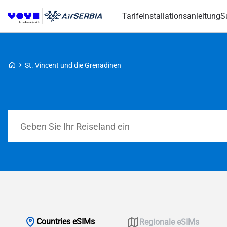
Tarife
Installationsanleitung
S
Voye Homepage
St. Vincent und die Grenadinen
Tarife durchsuchen
Countries eSIMs
Regionale eSIMs