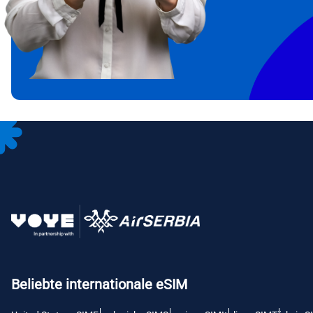
IDR 
CAD 
P
AED 
с
CHF 
RSD 
Beliebte internationale eSIM