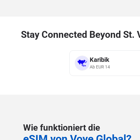
Stay Connected Beyond St. V
Karibik
Ab
EUR
14
Wie funktioniert die
eSIM von Voye Global?