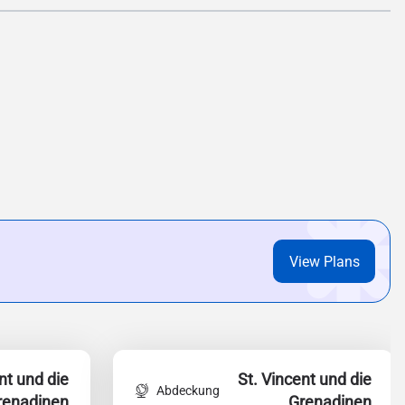
View Plans
nt und die
St. Vincent und die
Abdeckung
renadinen
Grenadinen