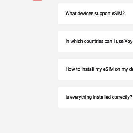
What devices support eSIM?
In which countries can I use Voy
How to install my eSIM on my d
How 
Fah
To get
Is everything installed correctly?
Then, 
provid
in you
withou