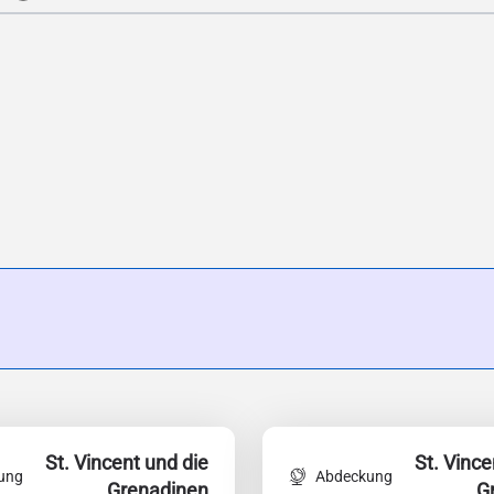
St. Vincent und die
St. Vince
ung
Abdeckung
Grenadinen
G