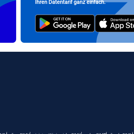
Ihren Datentarif ganz einfach.
繁體中文
עברית
- Indonesische Rupiah
AUD - Australischer Dollar
日本語
한국어
- Kanadischer Dollar
GBP - Pfund Sterling
olski
Português
- VAE-Dirham
ILS - Israelischer Schekel
рпски
Türkçe
- Schweizer Franken
NZD - Neuseeland-Dollar
- Serbischer Dinar