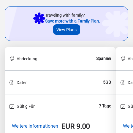
Traveling with family?
Save more with a Family Plan.
View Plans
Spanien
Abdeckung
Ab
5GB
Daten
Da
7 Tage
Gültig Für
Gü
EUR
9.00
Weitere Informationen
Weit