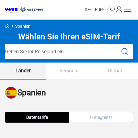
Cart
Mein Kon
DE
EUR
Voye Homepage
Spanien
Wählen Sie Ihren eSIM-Tarif
Tarife durchsuchen
Länder
Regional
Global
Spanien
Datentarife
Unbegrenzt