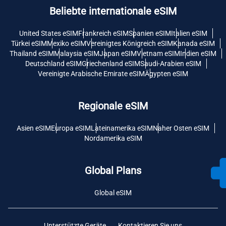
Beliebte internationale eSIM
United States eSIM
Frankreich eSIM
Spanien eSIM
Italien eSIM
Türkei eSIM
Mexiko eSIM
Vereinigtes Königreich eSIM
Kanada eSIM
Thailand eSIM
Malaysia eSIM
Japan eSIM
Vietnam eSIM
Indien eSIM
Deutschland eSIM
Griechenland eSIM
Saudi-Arabien eSIM
Vereinigte Arabische Emirate eSIM
Ägypten eSIM
Regionale eSIM
Asien eSIM
Europa eSIM
Lateinamerika eSIM
Naher Osten eSIM
Nordamerika eSIM
Global Plans
Global eSIM
Unterstützte Geräte
Kontaktieren Sie uns