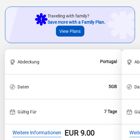
Traveling with family?
Save more with a Family Plan.
View Plans
Portugal
Abdeckung
Ab
5GB
Daten
Da
7 Tage
Gültig Für
Gü
EUR
9.00
Weitere Informationen
Weit