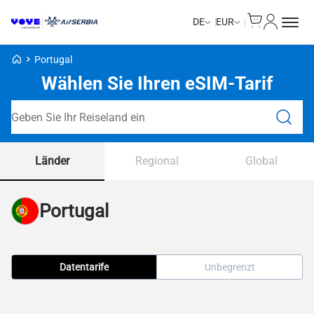
Cart
Mein Kon
DE
EUR
Voye Homepage
Portugal
Wählen Sie Ihren eSIM-Tarif
Tarife durchsuchen
Länder
Regional
Global
Portugal
Datentarife
Unbegrenzt