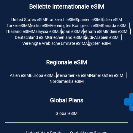
Beliebte internationale eSIM
United States eSIM
Frankreich eSIM
Spanien eSIM
Italien eSIM
Türkei eSIM
Mexiko eSIM
Vereinigtes Königreich eSIM
Kanada eSIM
Thailand eSIM
Malaysia eSIM
Japan eSIM
Vietnam eSIM
Indien eSIM
Deutschland eSIM
Griechenland eSIM
Saudi-Arabien eSIM
Vereinigte Arabische Emirate eSIM
Ägypten eSIM
Regionale eSIM
Asien eSIM
Europa eSIM
Lateinamerika eSIM
Naher Osten eSIM
Nordamerika eSIM
Global Plans
Global eSIM
Unterstützte Geräte
Kontaktieren Sie uns