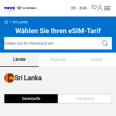
Cart
Mein Kon
DE
EUR
Voye Homepage
Sri Lanka
Wählen Sie Ihren eSIM-Tarif
Tarife durchsuchen
Länder
Regional
Global
Sri Lanka
Datentarife
Unbegrenzt