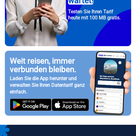
wartet!
Testen Sie Ihren Tarif
heute mit 100 MB gratis.
Weit reisen, immer
verbunden bleiben.
Laden Sie die App herunter und
verwalten Sie Ihren Datentarif ganz
einfach.