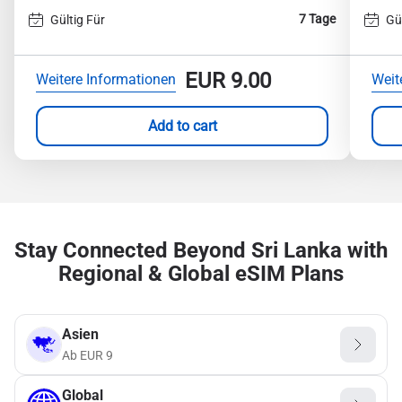
7 Tage
Gültig Für
Gü
EUR
9.00
Weitere Informationen
Weit
Add to cart
Stay Connected Beyond Sri Lanka with
Regional & Global eSIM Plans
Asien
Ab
EUR
9
Global