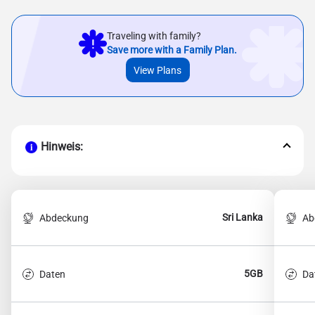
Traveling with family?
Save more with a Family Plan.
View Plans
Hinweis:
Sri Lanka
Abdeckung
Ab
5GB
Daten
Da