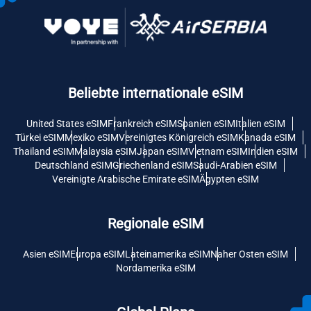
Beliebte internationale eSIM
United States eSIM
Frankreich eSIM
Spanien eSIM
Italien eSIM
Türkei eSIM
Mexiko eSIM
Vereinigtes Königreich eSIM
Kanada eSIM
Thailand eSIM
Malaysia eSIM
Japan eSIM
Vietnam eSIM
Indien eSIM
Deutschland eSIM
Griechenland eSIM
Saudi-Arabien eSIM
Vereinigte Arabische Emirate eSIM
Ägypten eSIM
Regionale eSIM
Asien eSIM
Europa eSIM
Lateinamerika eSIM
Naher Osten eSIM
Nordamerika eSIM