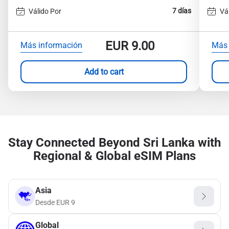
7 días
Válido Por
Vá
EUR
9.00
Más información
Más 
Add to cart
Stay Connected Beyond Sri Lanka with
Regional & Global eSIM Plans
Asia
Desde
EUR
9
Global