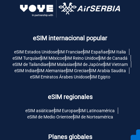
eSIM internacional popular
eSIM Estados Unidos
eSIM Francia
eSIM España
eSIM Italia
eSIM Turquía
eSIM México
eSIM Reino Unido
eSIM de Canadá
eSIM de Tailandia
eSIM Malasia
eSIM de Japón
eSIM Vietnam
eSIM India
eSIM Alemania
eSIM Grecia
eSIM Arabia Saudita
eSIM Emiratos Árabes Unidos
eSIM Egipto
eSIM regionales
eSIM asiática
eSIM Europa
eSIM Latinoamérica
eSIM de Medio Oriente
eSIM de Norteamérica
Planes globales