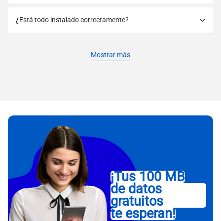
¿Está todo instalado correctamente?
Mostrar más
¡Tus 100 MB
de datos
gratuitos
te esperan!