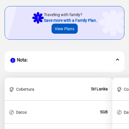
Traveling with family?
Save more with a Family Plan.
View Plans
Nota:
Sri Lanka
Cobertura
Co
5GB
Datos
Da