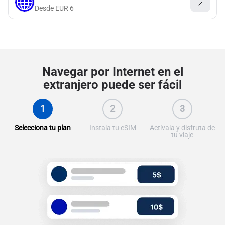
Desde
EUR
6
Navegar por Internet en el
extranjero puede ser fácil
1
2
3
Selecciona tu plan
Instala tu eSIM
Actívala y disfruta de
tu viaje