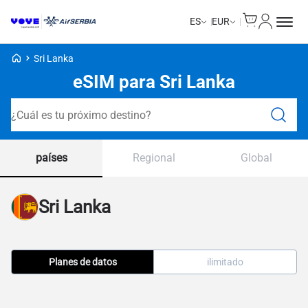
Cart
Mi Cuent
ES
EUR
Voye Homepage
Sri Lanka
eSIM para Sri Lanka
Planes de búsqueda
países
Regional
Global
Sri Lanka
Planes de datos
ilimitado