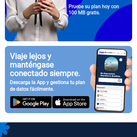
Pruebe su plan hoy con
100 MB gratis.
Viaje lejos y
manténgase
conectado siempre.
Descarga la App y gestiona tu plan
de datos fácilmente.