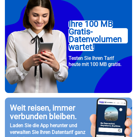
Ihre 100 MB
Gratis-
Datenvolumen
wartet!
Testen Sie Ihren Tarif
heute mit 100 MB gratis.
Weit reisen, immer
verbunden bleiben.
Laden Sie die App herunter und
verwalten Sie Ihren Datentarif ganz