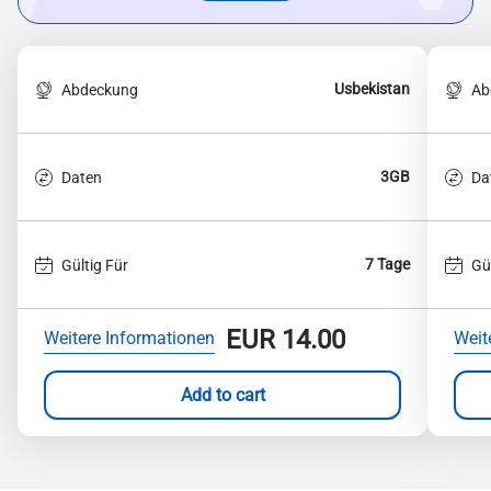
Usbekistan
Abdeckung
Ab
3GB
Daten
Da
7 Tage
Gültig Für
Gü
EUR
14.00
Weitere Informationen
Weit
Add to cart