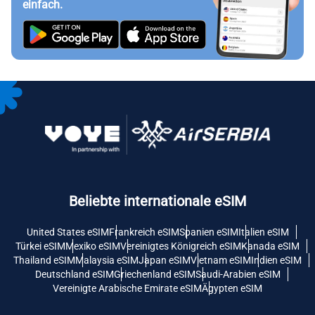
einfach.
Beliebte internationale eSIM
United States eSIM
Frankreich eSIM
Spanien eSIM
Italien eSIM
Türkei eSIM
Mexiko eSIM
Vereinigtes Königreich eSIM
Kanada eSIM
Thailand eSIM
Malaysia eSIM
Japan eSIM
Vietnam eSIM
Indien eSIM
Deutschland eSIM
Griechenland eSIM
Saudi-Arabien eSIM
Vereinigte Arabische Emirate eSIM
Ägypten eSIM