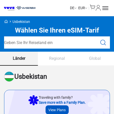
Cart
Mein Kon
DE
EUR
Voye Homepage
Usbekistan
Wählen Sie Ihren eSIM-Tarif
Tarife durchsuchen
Länder
Regional
Global
Usbekistan
Traveling with family?
Save more with a Family Plan.
View Plans