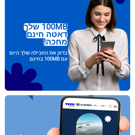
100MB שלך
דאטה חינם
מחכה!
בדוק את החבילה שלך היום
עם 100MB בחינם