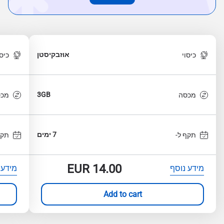
אוזבקיסטן
כיסוי
כיסו
3GB
מכסה
מכס
7 ימים
תקף ל-
תקף
EUR
14.00
מידע נוסף
מידע 
Add to cart