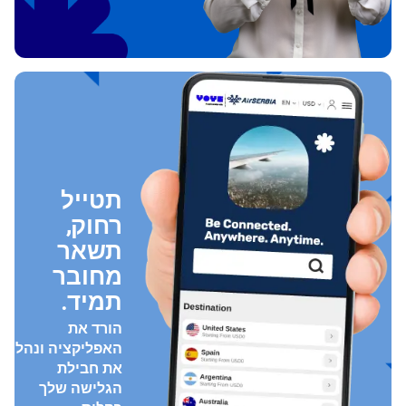
תטייל
רחוק,
תשאר
מחובר
תמיד.
הורד את
האפליקציה ונהל
את חבילת
הגלישה שלך