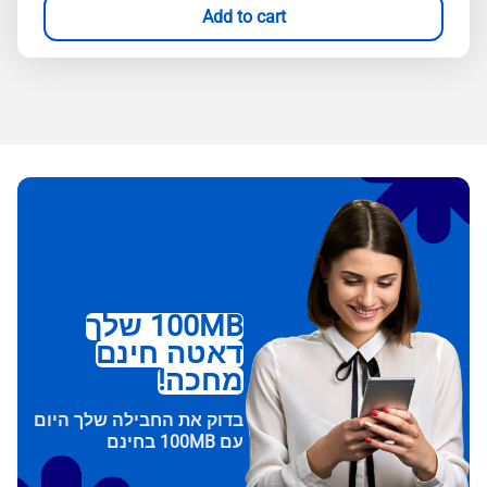
Add to cart
100MB שלך
דאטה חינם
מחכה!
בדוק את החבילה שלך היום
עם 100MB בחינם