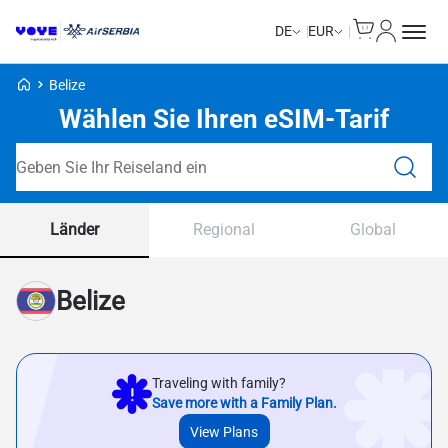
Cart
Mein Kon
DE
EUR
Voye Homepage
Belize
Wählen Sie Ihren eSIM-Tarif
Tarife durchsuchen
Länder
Regional
Global
Belize
Traveling with family?
Save more with a Family Plan.
View Plans