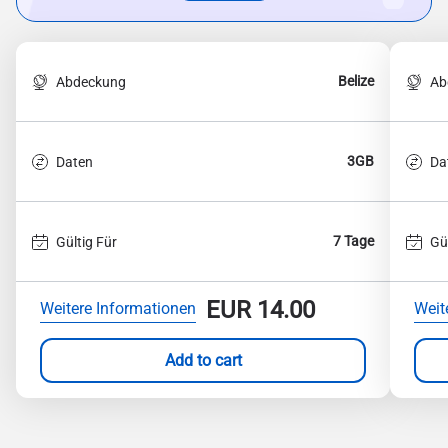
Belize
Abdeckung
Ab
3GB
Daten
Da
7 Tage
Gültig Für
Gü
EUR
14.00
Weitere Informationen
Weit
Add to cart