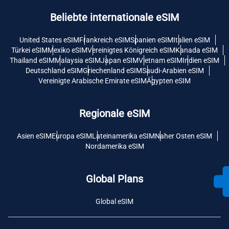
Beliebte internationale eSIM
United States eSIM
Frankreich eSIM
Spanien eSIM
Italien eSIM
Türkei eSIM
Mexiko eSIM
Vereinigtes Königreich eSIM
Kanada eSIM
Thailand eSIM
Malaysia eSIM
Japan eSIM
Vietnam eSIM
Indien eSIM
Deutschland eSIM
Griechenland eSIM
Saudi-Arabien eSIM
Vereinigte Arabische Emirate eSIM
Ägypten eSIM
Regionale eSIM
Asien eSIM
Europa eSIM
Lateinamerika eSIM
Naher Osten eSIM
Nordamerika eSIM
Global Plans
Global eSIM