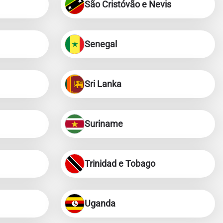
São Cristóvão e Nevis
Senegal
Sri Lanka
Suriname
Trinidad e Tobago
Uganda