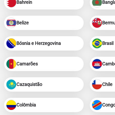
Bahrein
Bangl
Belize
Berm
Bósnia e Herzegovina
Brasil
Camarões
Camb
Cazaquistão
Chile
Colômbia
Cong