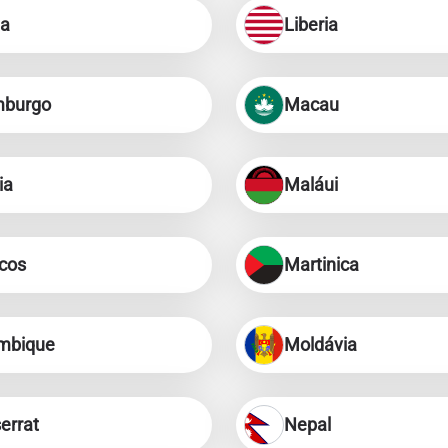
ia
Liberia
mburgo
Macau
ia
Maláui
cos
Martinica
mbique
Moldávia
Entrar ou criar conta
errat
Nepal