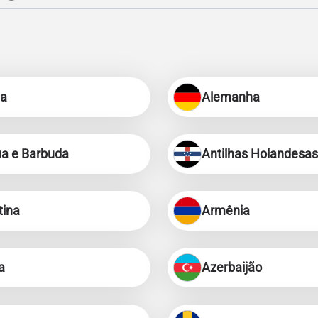
ia
Alemanha
ua e Barbuda
Antilhas Holandesas
tina
Armênia
a
Azerbaijão