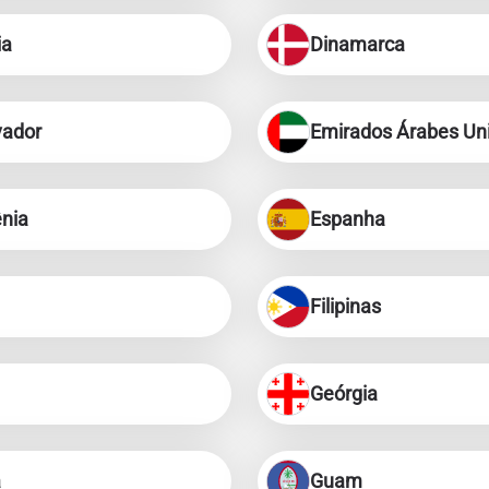
ia
Dinamarca
vador
Emirados Árabes Un
ênia
Espanha
Filipinas
Geórgia
a
Guam