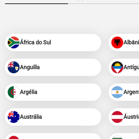
África do Sul
Albân
Anguilla
Antíg
Argélia
Argen
Austrália
Áustri