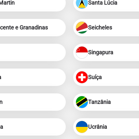
Martin
Santa Lúcia
eutsch
简体中文
- Yen Japonês
EUR - Euro
icente e Granadinas
Seicheles
rançais
العربية
- Baht Tailandês
PHP - Peso Filipino
Singapura
繁體中文
עברית
- Rúpia Indonésia
AUD - Dólar Australiano
a
Suíça
日本語
한국어
- Dólar Canadense
GBP - Libra Esterlina
olski
Português
n
Tanzânia
- Dirham Dos Emirados Árabes
ILS - Shekel Israelense
os
рпски
Türkçe
ia
Ucrânia
- Franco Suíço
NZD - Dólar Neozelandês