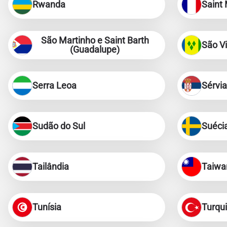
Rwanda
Saint 
D
JPY 
São Martinho e Saint Barth
São V
(Guadalupe)
F
THB 
Serra Leoa
Sérvia
IDR 
Sudão do Sul
Suéci
CAD 
P
Tailândia
Taiwa
AED 
Unid
с
Tunísia
Turqu
CHF 