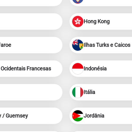
Hong Kong
Faroe
Ilhas Turks e Caicos
 Ocidentais Francesas
Indonésia
Itália
y / Guernsey
Jordânia