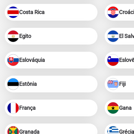
Costa Rica
Croác
Egito
El Sal
Eslováquia
Eslov
Estônia
Fiji
França
Gana
Granada
Gréci