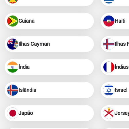
Guiana
Haiti
Ilhas Cayman
Ilhas 
Índia
Índias
Islândia
Israel
Japão
Jerse