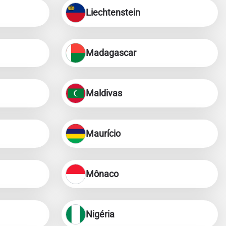
Liechtenstein
Madagascar
Maldivas
Maurício
Mônaco
Nigéria
Fechar pop-up