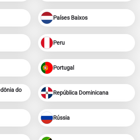
ology.
Países Baixos
ill
enter
eSIM
Peru
Fechar pop-up
Portugal
Fechar pop-up
dônia do
República Dominicana
Rússia