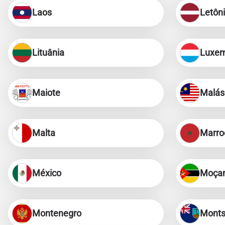
Laos
Letôn
Lituânia
Luxe
Maiote
Malás
Malta
Marro
México
Moça
Montenegro
Monts