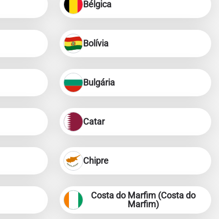
Bélgica
Bolívia
Bulgária
Catar
Chipre
Costa do Marfim (Costa do
Marfim)