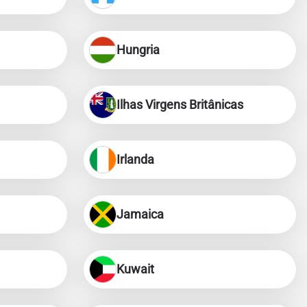
Hungria
Ilhas Virgens Britânicas
Irlanda
Jamaica
Kuwait