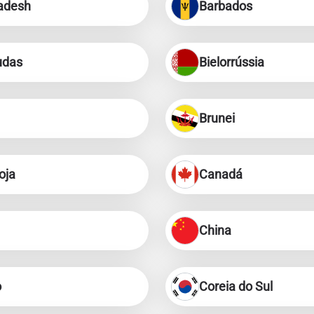
adesh
Barbados
udas
Bielorrússia
Brunei
oja
Canadá
China
o
Coreia do Sul