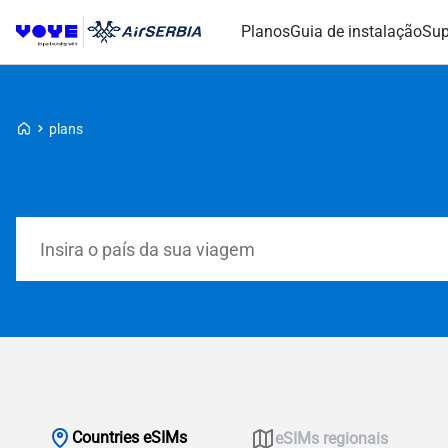
Planos
Guia de instalação
Sup
Voye Homepage
plans
Pesquisar planos
Countries eSIMs
eSIMs regionais