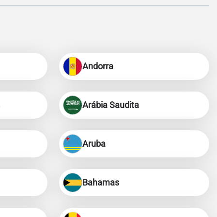
Andorra
Arábia Saudita
Aruba
Bahamas