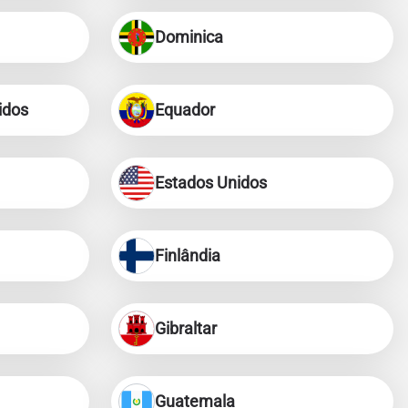
Dominica
idos
Equador
Estados Unidos
Finlândia
Gibraltar
Guatemala