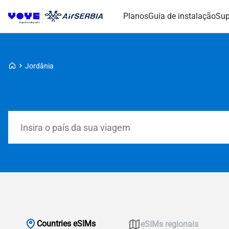
Planos
Guia de instalação
Sup
Voye Homepage
Jordânia
Pesquisar planos
Countries eSIMs
eSIMs regionais