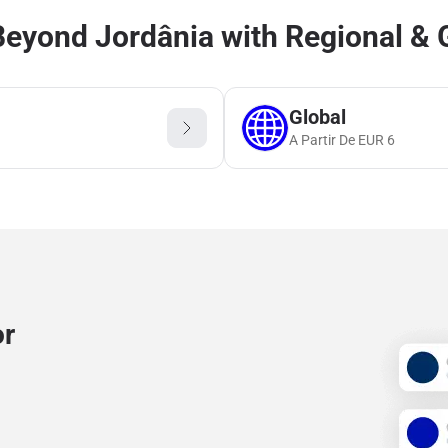
eyond Jordânia with Regional & 
Global
A Partir De
EUR
6
or