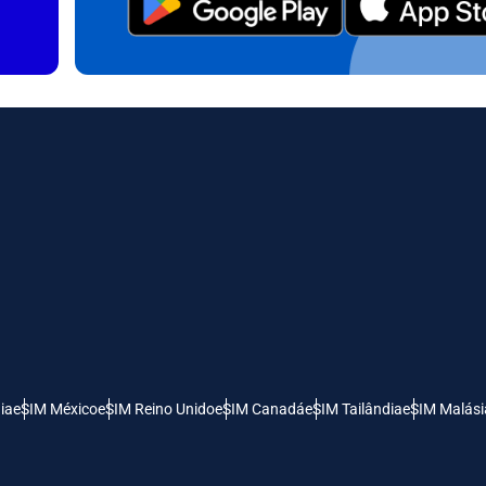
日本語
한국어
- Dólar Canadense
GBP - Libra Esterlina
olski
Português
- Dirham Dos Emirados Árabes
ILS - Shekel Israelense
os
рпски
Türkçe
- Franco Suíço
NZD - Dólar Neozelandês
 Dinar Sérvio
ia
eSIM México
eSIM Reino Unido
eSIM Canadá
eSIM Tailândia
eSIM Malási