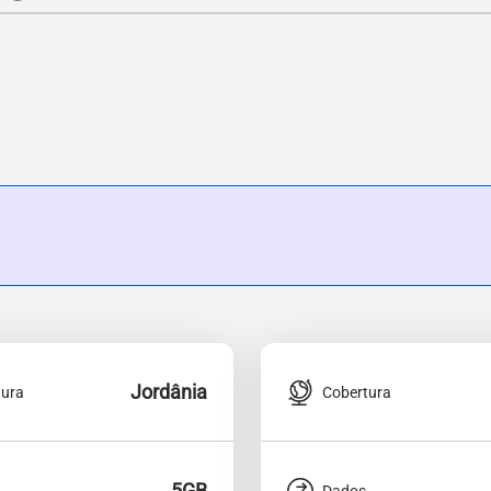
Jordânia
tura
Cobertura
5GB
Dados