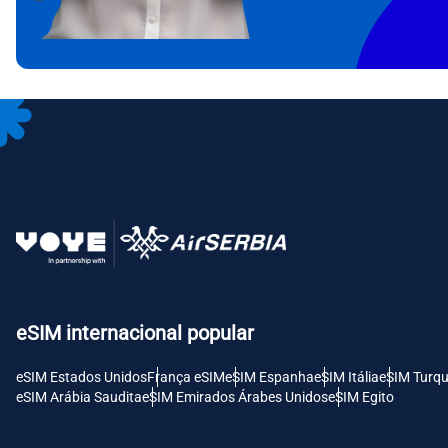
CAD 
P
AED 
Unid
с
CHF 
RSD -
eSIM internacional popular
eSIM Estados Unidos
França eSIM
eSIM Espanha
eSIM Itália
eSIM Turqu
eSIM Arábia Saudita
eSIM Emirados Árabes Unidos
eSIM Egito