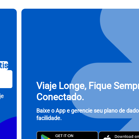
ecione a Moeda:
Enviar OTP
cionar idioma:
r Moeda
- Dólar Dos Estados Unidos (EUA)
KRW - Won Da Coréia Do Sul
nglish
Español
tis
- Dólar De Singapura
TWD - Novo Dólar Taiwanês
Viaje Longe, Fique Semp
eutsch
简体中文
- Yen Japonês
EUR - Euro
Conectado.
je
rançais
العربية
Baixe o App e gerencie seu plano de dad
- Baht Tailandês
PHP - Peso Filipino
facilidade.
繁體中文
עברית
- Rúpia Indonésia
AUD - Dólar Australiano