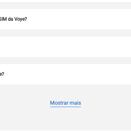
eSIM da Voye?
Entrar ou criar conta
do I get my eSim?
e?
Continue para a sua conta ou crie uma em segundos.
 your eSIM, start by checking if your device supports eSIM techn
contact your mobile carrier to request an eSIM activation. They w
e you with a QR code or activation details that you can scan or 
Mostrar mais
r device settings. Once activated, you can enjoy the benefits of 
t needing a physical SIM card!
ou continue com e-mail
l