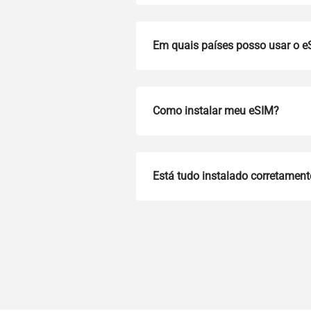
Em quais países posso usar o 
Como instalar meu eSIM?
How 
Está tudo instalado corretament
To get
Then, 
provid
in you
withou
E-mai