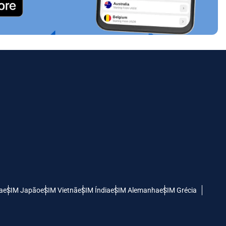
a
eSIM Japão
eSIM Vietnã
eSIM Índia
eSIM Alemanha
eSIM Grécia