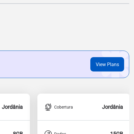
View Plans
Jordânia
Jordânia
Cobertura
8GB
15GB
Dados