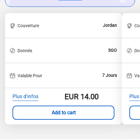
Jordan
Couverture
Co
3GO
Donnés
Do
7 Jours
Valable Pour
Va
EUR
14.00
Plus d'infos
Plus
Add to cart