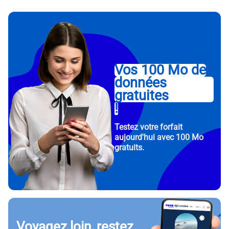
Vos 100 Mo de
données
gratuites
!
Testez votre forfait
aujourd'hui avec 100 Mo
gratuits.
Voyagez loin, restez