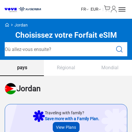
Cart
Mon com
FR
EUR
Voye Homepage
Jordan
Choisissez votre Forfait eSIM
Forfaits de recherche
pays
Régional
Mondial
Jordan
Traveling with family?
Save more with a Family Plan.
View Plans