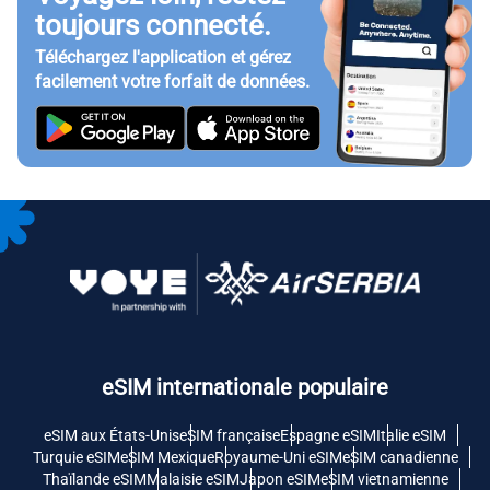
toujours connecté.
Téléchargez l'application et gérez
facilement votre forfait de données.
eSIM internationale populaire
eSIM aux États-Unis
eSIM française
Espagne eSIM
Italie eSIM
Turquie eSIM
eSIM Mexique
Royaume-Uni eSIM
eSIM canadienne
Thaïlande eSIM
Malaisie eSIM
Japon eSIM
eSIM vietnamienne