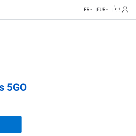
Cart
Mon c
FR
EUR
rs 5GO