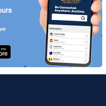
ours
Fermer la fenêtre contextuelle
ent
ology.
ill
enter
eSIM
Fermer la fenêtre contextuelle
Fermer la fenêtre contextuelle