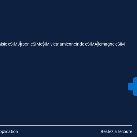
isie eSIM
Japon eSIM
eSIM vietnamienne
Inde eSIM
Allemagne eSIM
pplication
Restez à l'écoute