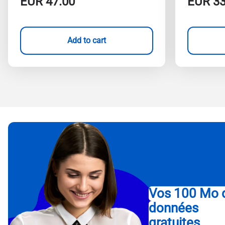
EUR
47.00
EUR
33
Add to cart
Vos 100 Mo 
données
gratuites