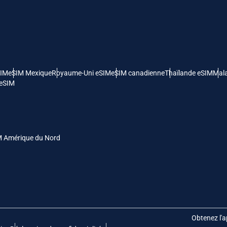
- Dollar Américain
KRW - Won Sud Coréen
nglish
Español
- Dollar De Singapour
TWD - Nouveau Dollar De Taïwan
SIM
eSIM Mexique
Royaume-Uni eSIM
eSIM canadienne
Thaïlande eSIM
Mala
eutsch
简体中文
 eSIM
- Yen Japonais
EUR - Euro
rançais
العربية
- Baht Thaïlandais
PHP - Peso Philippin
M Amérique du Nord
繁體中文
עברית
- Roupiah Indonésienne
AUD - Dollar Australien
日本語
한국어
- Dollar Canadien
GBP - Livre Sterling
Obtenez l'a
olski
Português