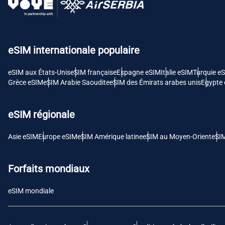
USD 
E
eSIM internationale populaire
SGD 
eSIM aux États-Unis
eSIM française
Espagne eSIM
Italie eSIM
Turquie e
D
Grèce eSIM
eSIM Arabie Saoudite
eSIM des Émirats arabes unis
Egypte
JPY 
eSIM régionale
F
THB 
Asie eSIM
Europe eSIM
eSIM Amérique latine
eSIM au Moyen-Orient
eSI
IDR 
Forfaits mondiaux
eSIM mondiale
CAD 
P