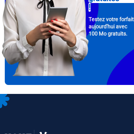
!
Testez votre forfait
aujourd'hui avec
100 Mo gratuits.
How 
To get
Then, 
provid
in you
withou
Adres
Séle
Séle
Devise