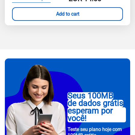
Add to cart
Seus 100MB
de dados grátis
esperam por
você!
Teste seu plano hoje com