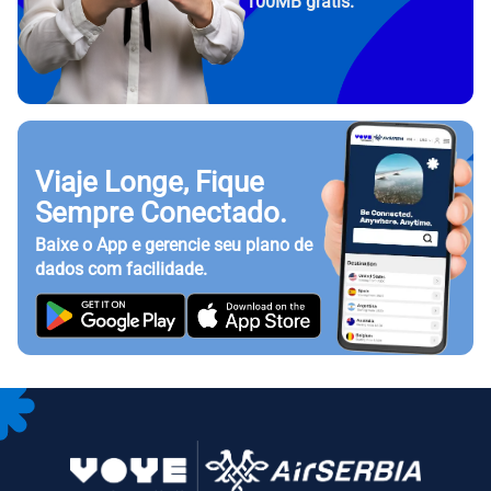
100MB grátis.
Viaje Longe, Fique
Sempre Conectado.
Baixe o App e gerencie seu plano de
dados com facilidade.