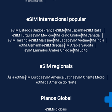
eSIM internacional popular
eSIM Estados Unidos
França eSIM
eSIM Espanha
eSIM Itália
eSIM Turquia
eSIM México
eSIM Reino Unido
eSIM Canadá
eSIM Tailândia
eSIM Malásia
eSIM Japão
eSIM Vietnã
eSIM Índia
eSIM Alemanha
eSIM Grécia
eSIM Arábia Saudita
eSIM Emirados Árabes Unidos
eSIM Egito
eSIM regionais
Ásia eSIM
eSIM Europa
eSIM América Latina
eSIM Oriente Médio
eSIM da América do Norte
Planos Global
eSIMs globais