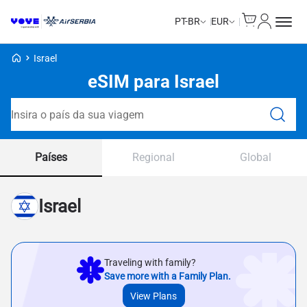
Cart
Minha Co
PT-BR
EUR
Voye Homepage
Israel
eSIM para Israel
Pesquisar planos
Países
Regional
Global
Israel
Traveling with family?
Save more with a Family Plan.
View Plans