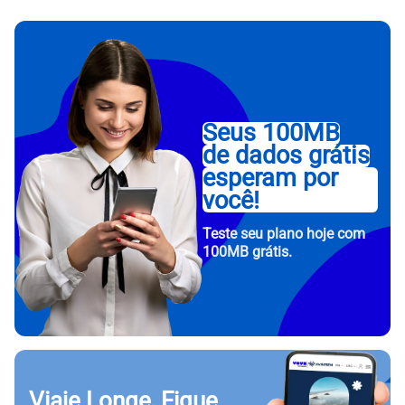
Seus 100MB
de dados grátis
esperam por
você!
Teste seu plano hoje com
100MB grátis.
Viaje Longe, Fique