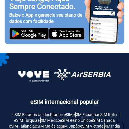
Sempre Conectado.
Baixe o App e gerencie seu plano de
dados com facilidade.
eSIM internacional popular
eSIM Estados Unidos
França eSIM
eSIM Espanha
eSIM Itália
eSIM Turquia
eSIM México
eSIM Reino Unido
eSIM Canadá
eSIM Tailândia
eSIM Malásia
eSIM Japão
eSIM Vietnã
eSIM Índia