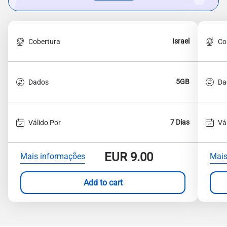
Israel
Cobertura
Co
5GB
Dados
Da
7 Dias
Válido Por
Vá
EUR
9.00
Mais informações
Mais
Add to cart