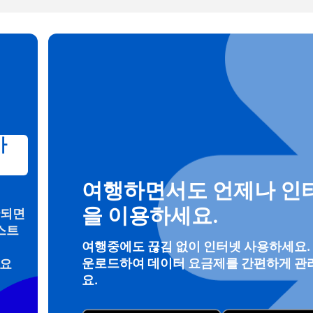
 선택:
OTP 전송
 선택:
검색
 - 미국 달러
KRW - 한국 원화
가
nglish
Español
 - 싱가포르 달러
TWD - 신타이비
여행하면서도 언제나 인
eutsch
简体中文
을 이용하세요.
안되면
 - 일본 엔화
EUR - 유로
스트
여행중에도 끊김 없이 인터넷 사용하세요.
rançais
العربية
운로드하여 데이터 요금제를 간편하게 관
려요
 - 태국 밧
PHP - 필리핀 페소
요.
繁體中文
עברית