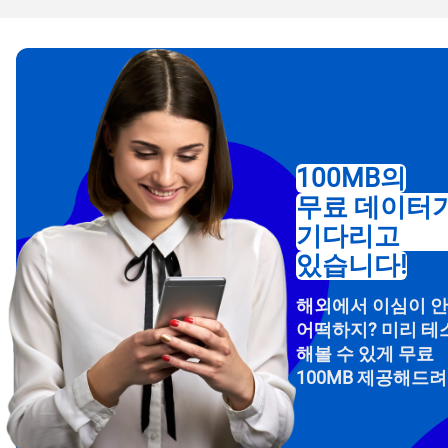
통화
언어
통화 
USD
100MB의
무료 데이터
E
기다리고
SGD
있습니다!
D
해외에서 이심이 
JPY
어떡하지? 미리 테
해볼 수 있게 무료
F
100MB 제공해드
THB