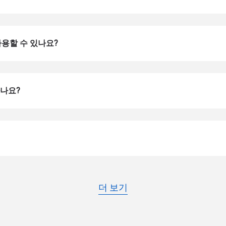
 사용할 수 있나요?
하나요?
로그인 또는 회원가입
do I get my eSim?
계정을 계속 이용하거나 몇 초 만에 새로 만드세요.
 your eSIM, start by checking if your device supports eSIM techn
contact your mobile carrier to request an eSIM activation. They w
e you with a QR code or activation details that you can scan or 
r device settings. Once activated, you can enjoy the benefits of 
더 보기
t needing a physical SIM card!
또는 이메일로 계속하기
일