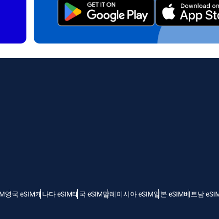
 - 인도네시아 루피아
AUD - 오스트레일리아 달러
日本語
한국어
 - 캐나다 달러
GBP - 파운드 스털링
olski
Português
 - 아랍에미리트 디르함
ILS - 이스라엘 신 셰켈
рпски
Türkçe
 - 스위스 프랑
NZD - 뉴질랜드 달러
 - 세르비아 디나르
IM
영국 eSIM
캐나다 eSIM
태국 eSIM
말레이시아 eSIM
일본 eSIM
베트남 eSI