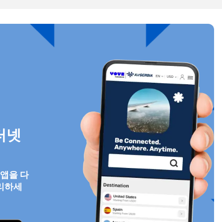
팝업 닫기
팝업 닫기
터넷
 앱을 다
리하세