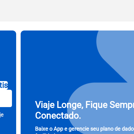
l
ecione a Moeda:
Enviar OTP
cionar idioma:
r Moeda
- Dólar Dos Estados Unidos (EUA)
KRW - Won Da Coréia Do Sul
nglish
Español
- Dólar De Singapura
TWD - Novo Dólar Taiwanês
tis
eutsch
简体中文
- Yen Japonês
EUR - Euro
Viaje Longe, Fique Semp
Conectado.
je
rançais
العربية
- Baht Tailandês
PHP - Peso Filipino
Baixe o App e gerencie seu plano de dad