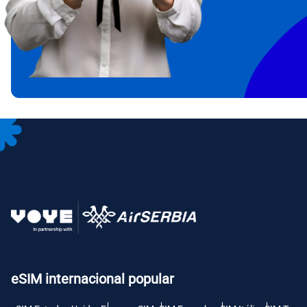
IDR 
CAD 
P
AED 
Unid
с
CHF 
RSD -
eSIM internacional popular