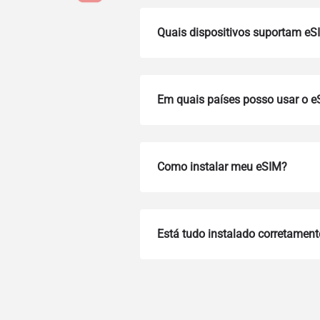
Quais dispositivos suportam eS
Em quais países posso usar o 
Como instalar meu eSIM?
How 
To get
Está tudo instalado corretament
Then, 
provid
in you
withou