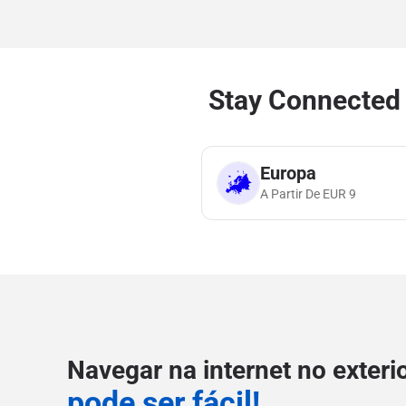
Stay Connected 
Europa
A Partir De
EUR
9
Navegar na internet no exteri
pode ser fácil!