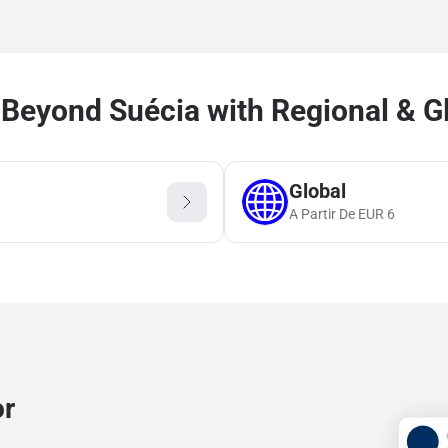
Beyond Suécia with Regional & G
Global
A Partir De
EUR
6
or