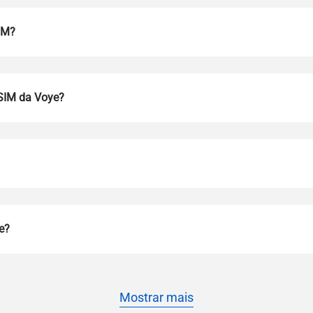
IM?
eSIM da Voye?
Entrar ou criar conta
do I get my eSim?
Continue para a sua conta ou crie uma em segundos.
 your eSIM, start by checking if your device supports eSIM techn
e?
contact your mobile carrier to request an eSIM activation. They w
e you with a QR code or activation details that you can scan or 
r device settings. Once activated, you can enjoy the benefits of 
t needing a physical SIM card!
ou continue com e-mail
Mostrar mais