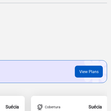
View Plans
Suécia
Suécia
Cobertura