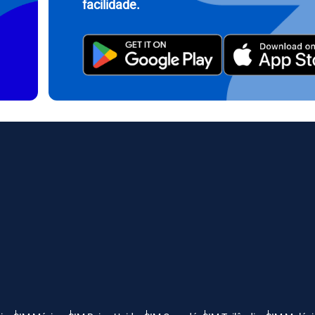
facilidade.
繁體中文
עברית
- Rúpia Indonésia
AUD - Dólar Australiano
日本語
한국어
- Dólar Canadense
GBP - Libra Esterlina
olski
Português
- Dirham Dos Emirados Árabes
ILS - Shekel Israelense
os
рпски
Türkçe
- Franco Suíço
NZD - Dólar Neozelandês
 Dinar Sérvio