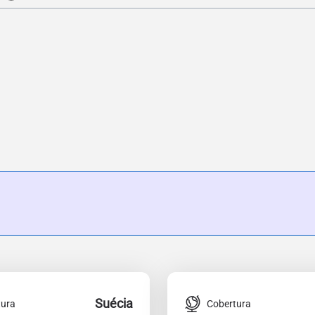
Suécia
tura
Cobertura