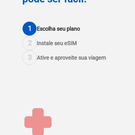
1
Escolha seu plano
2
Instale seu eSIM
3
Ative e aproveite sua viagem