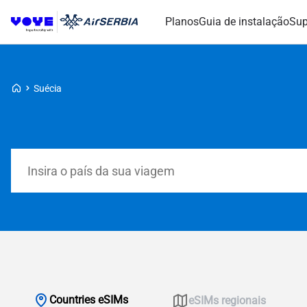
Planos
Guia de instalação
Sup
Voye Homepage
Suécia
Pesquisar planos
Countries eSIMs
eSIMs regionais