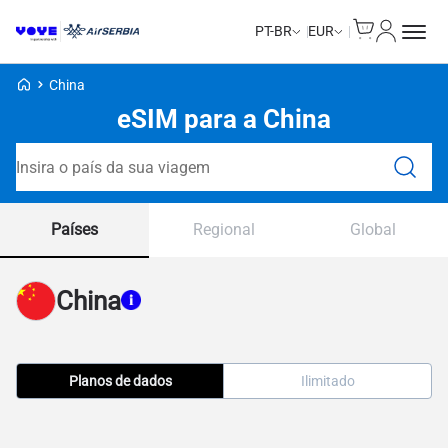
Cart
Minha Co
PT-BR
EUR
Voye Homepage
China
eSIM para a China
Pesquisar planos
Países
Regional
Global
China
Planos de dados
Ilimitado