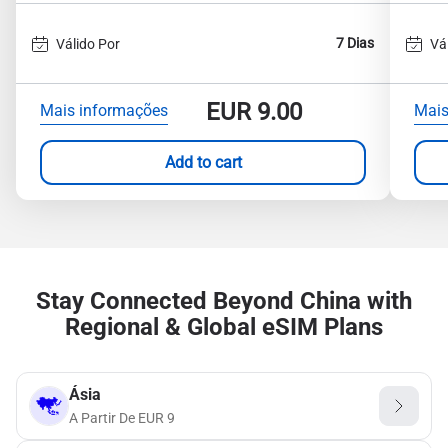
7 Dias
Válido Por
Vá
EUR
9.00
Mais informações
Mais
Add to cart
Stay Connected Beyond China with
Regional & Global eSIM Plans
Ásia
A Partir De
EUR
9