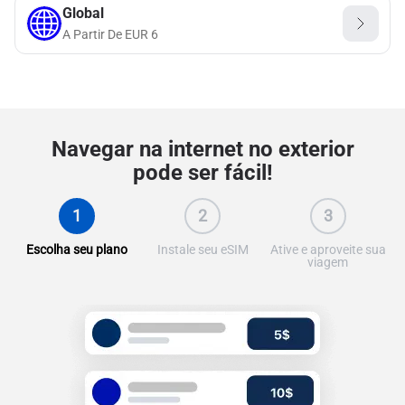
Global
A Partir De
EUR
6
Navegar na internet no exterior
pode ser fácil!
1
2
3
Escolha seu plano
Instale seu eSIM
Ative e aproveite sua
viagem