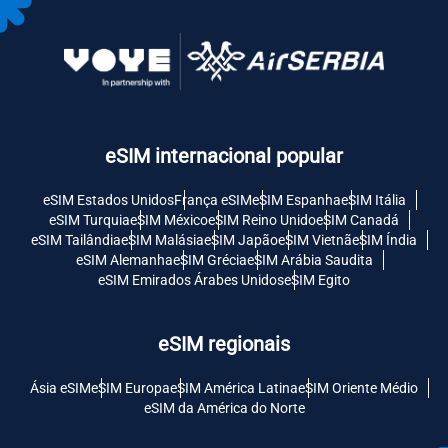
eSIM internacional popular
eSIM Estados Unidos
França eSIM
eSIM Espanha
eSIM Itália
eSIM Turquia
eSIM México
eSIM Reino Unido
eSIM Canadá
eSIM Tailândia
eSIM Malásia
eSIM Japão
eSIM Vietnã
eSIM Índia
eSIM Alemanha
eSIM Grécia
eSIM Arábia Saudita
eSIM Emirados Árabes Unidos
eSIM Egito
eSIM regionais
Ásia eSIM
eSIM Europa
eSIM América Latina
eSIM Oriente Médio
eSIM da América do Norte