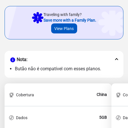
Traveling with family?
Save more with a Family Plan.
View Plans
Nota:
Butão não é compatível com esses planos.
China
Cobertura
Co
5GB
Dados
Da