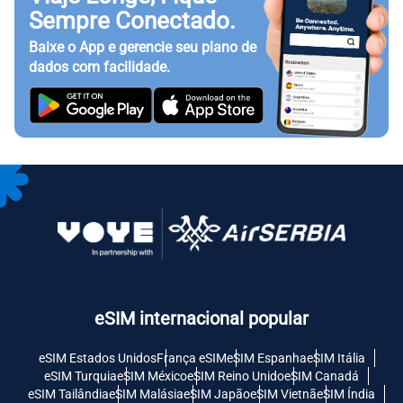
Sempre Conectado.
Baixe o App e gerencie seu plano de
dados com facilidade.
eSIM internacional popular
eSIM Estados Unidos
França eSIM
eSIM Espanha
eSIM Itália
eSIM Turquia
eSIM México
eSIM Reino Unido
eSIM Canadá
eSIM Tailândia
eSIM Malásia
eSIM Japão
eSIM Vietnã
eSIM Índia