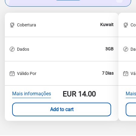
Kuwait
Cobertura
Co
3GB
Dados
Da
7 Dias
Válido Por
Vá
EUR
14.00
Mais informações
Mais
Add to cart