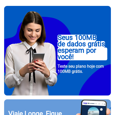
Seus 100MB
de dados grátis
esperam por
você!
Teste seu plano hoje com
100MB grátis.
Viaje Longe, Fique