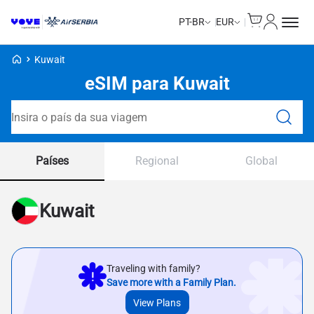
Cart
Minha Co
PT-BR
EUR
Voye Homepage
Kuwait
eSIM para Kuwait
Pesquisar planos
Países
Regional
Global
Kuwait
Traveling with family?
Save more with a Family Plan.
View Plans