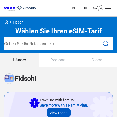
Cart
Mein Kon
DE
EUR
Voye Homepage
Fidschi
Wählen Sie Ihren eSIM-Tarif
Tarife durchsuchen
Länder
Regional
Global
Fidschi
Traveling with family?
Save more with a Family Plan.
View Plans