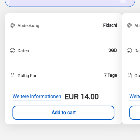
Fidschi
Abdeckung
Ab
3GB
Daten
Da
7 Tage
Gültig Für
Gü
EUR
14.00
Weitere Informationen
Weit
Add to cart