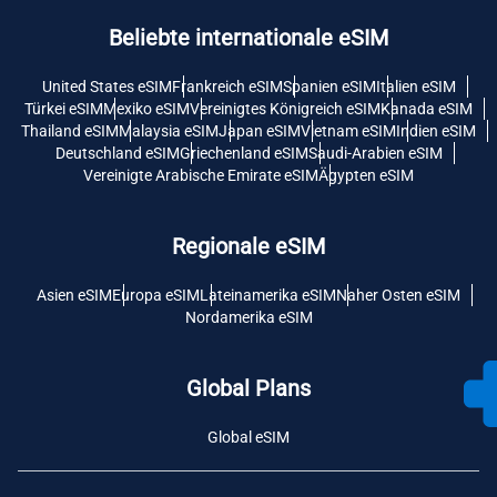
Beliebte internationale eSIM
United States eSIM
Frankreich eSIM
Spanien eSIM
Italien eSIM
Türkei eSIM
Mexiko eSIM
Vereinigtes Königreich eSIM
Kanada eSIM
Thailand eSIM
Malaysia eSIM
Japan eSIM
Vietnam eSIM
Indien eSIM
Deutschland eSIM
Griechenland eSIM
Saudi-Arabien eSIM
Vereinigte Arabische Emirate eSIM
Ägypten eSIM
Regionale eSIM
Asien eSIM
Europa eSIM
Lateinamerika eSIM
Naher Osten eSIM
Nordamerika eSIM
Global Plans
Global eSIM