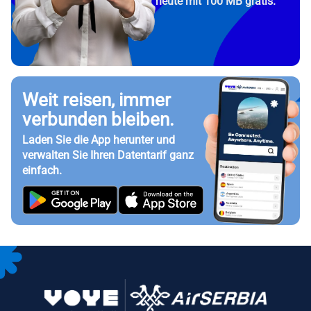
heute mit 100 MB gratis.
Weit reisen, immer
verbunden bleiben.
Laden Sie die App herunter und
verwalten Sie Ihren Datentarif ganz
einfach.