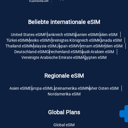
Beliebte internationale eSIM
United States eSIM
Frankreich eSIM
Spanien eSIM
Italien eSIM
Türkei eSIM
Mexiko eSIM
Vereinigtes Königreich eSIM
Kanada eSIM
Thailand eSIM
Malaysia eSIM
Japan eSIM
Vietnam eSIM
Indien eSIM
Deutschland eSIM
Griechenland eSIM
Saudi-Arabien eSIM
Vereinigte Arabische Emirate eSIM
Ägypten eSIM
Regionale eSIM
Asien eSIM
Europa eSIM
Lateinamerika eSIM
Naher Osten eSIM
Nordamerika eSIM
Global Plans
Global eSIM